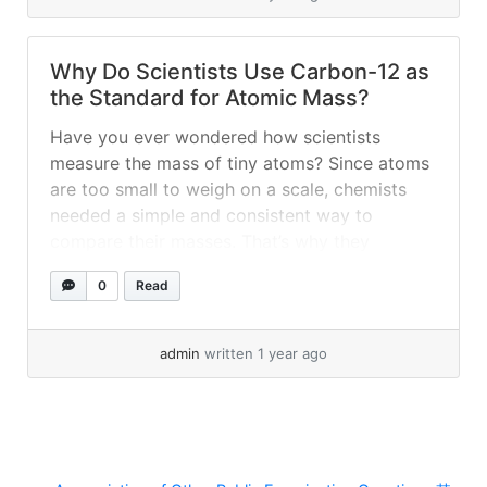
纯粹与应用化学联合会（IUPAC）决定改用
個微小的電子。 這在實際生活中有什麼用？ 使用
碳-12。原因如下： 1. 让计算更简单 科学家定义1
碳-12作為基準可以： 總結 碳-12就像是原子世界
个原子质量单位（amu或”u”）为碳-12原子质量的
的”尺子”——它為科學家提供了一種簡單可靠的方
Why Do Scientists Use Carbon-12 as
1/12。 如果没有这个标准，原子质量就会是一堆复
法來測量和比較所有原子的質量。沒有這個標準，
the Standard for Atomic Mass?
杂的小数，化学计算会困难得多！ 2. 它稳定且常
化學會變得混亂得多！ 下次看到元素週期表時，
Have you ever wondered how scientists
见 碳-12不会衰变（不像放射性原子），所以它的
請記住：那些原子質量都是以可靠的碳-12原子為
measure the mass of tiny atoms? Since atoms
质量永远不会改变。而且，它无处不在（钻石、铅
基準的，而且大部分質量來自質子和中子——而不
are too small to weigh on a scale, chemists
笔，甚至我们的身体里都有！），很容易研究。 3.
是微小的電子！
needed a simple and consistent way to
便于比较不同原子和同位素 并非所有碳原子都一
compare their masses. That’s why they
样——有些有额外的中子（如碳-13和碳-14）。以
chose carbon-12 (C-12) as the standard for
碳-12为基准，科学家可以轻松比较不同同位素的
0
Read
measuring atomic mass. What is Carbon-12?
质量。 例如： 4. 电子非常轻，质量主要来自质子
Carbon-12 is a type of carbon atom with:... »
和中子！ 你知道吗？ 这就是为什么碳-12的质量大
read more
致基于它的6个质子+6个中子=12u，即使它还有6
admin
written 1 year ago
个微小的电子。 这在实际生活中有什么用？ 使用
碳-12作为基准可以： 总结 碳-12就像是原子世界
的”尺子”——它为科学家提供了一种简单可靠的方
法来测量和比较所有原子的质量。没有这个标准，
化学会变得混乱得多！ 下次看到元素周期表时，