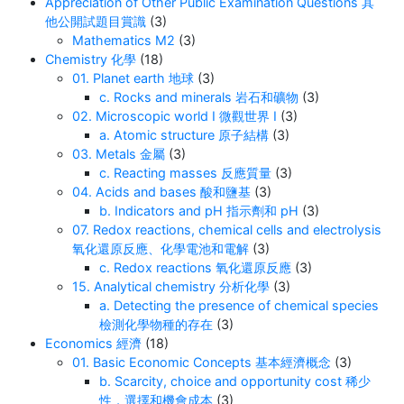
Appreciation of Other Public Examination Questions 其
请记住：那些原子质量都是以可靠的碳-12原子为
他公開試題目賞識
(3)
基准的，而且大部分质量来自质子和中子——而不
Mathematics M2
(3)
是微小的电子！
Chemistry 化學
(18)
01. Planet earth 地球
(3)
c. Rocks and minerals 岩石和礦物
(3)
02. Microscopic world I 微觀世界 I
(3)
a. Atomic structure 原子結構
(3)
03. Metals 金屬
(3)
c. Reacting masses 反應質量
(3)
04. Acids and bases 酸和鹽基
(3)
b. Indicators and pH 指示劑和 pH
(3)
07. Redox reactions, chemical cells and electrolysis
氧化還原反應、化學電池和電解
(3)
c. Redox reactions 氧化還原反應
(3)
15. Analytical chemistry 分析化學
(3)
a. Detecting the presence of chemical species
檢測化學物種的存在
(3)
Economics 經濟
(18)
01. Basic Economic Concepts 基本經濟概念
(3)
b. Scarcity, choice and opportunity cost 稀少
性，選擇和機會成本
(3)