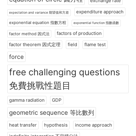
exchange rate
expenditure approach
expectation and variance 期望值和方差
exponential equation 指數方程
exponential function 指數函數
factors of production
factor method 因式法
factor theorem 因式定理
field
flame test
force
free challenging questions
免費挑戰性題目
gamma radiation
GDP
geometric sequence 等比數列
heat transfer
hypothesis
income approach