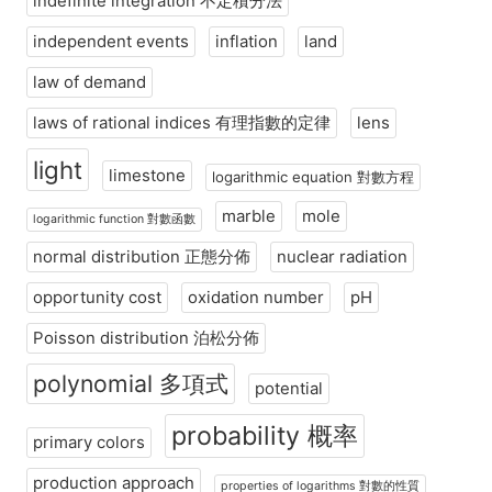
indefinite integration 不定積分法
independent events
inflation
land
law of demand
laws of rational indices 有理指數的定律
lens
light
limestone
logarithmic equation 對數方程
marble
mole
logarithmic function 對數函數
normal distribution 正態分佈
nuclear radiation
opportunity cost
oxidation number
pH
Poisson distribution 泊松分佈
polynomial 多項式
potential
probability 概率
primary colors
production approach
properties of logarithms 對數的性質