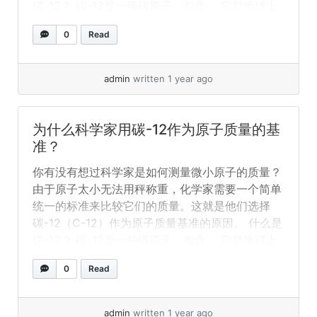
碳-12？ 碳-12是一種碳原子，包含： 它是地球上
最常見的碳原子，約佔所有碳原子的98.9%。 為什
0
Read
麼選擇碳-12作為標準？ 1961年之前，科學家用氧
作為原子質量的基準，但這造成了混亂，因為他們
對氧使用了不同的尺度。為了解決這個問題，國際
admin
written 1 year ago
純粹與應用化學聯合會（IUPAC）決定改用
碳-12。原因如下： 1. 讓計算更簡單 科學家定義1
個原子質量單位（amu或”u”）為碳-12原子質量的
为什么科学家用碳-12作为原子质量的基
1/12。 如果沒有這個標準，原子質量就會是一堆複
准？
雜的小數，化學計算會困難得多！ 2. 它穩定且常
你有没有想过科学家是如何测量微小原子的质量？
見 碳-12不會衰變（不像放射性原子），所以它的
由于原子太小无法用秤称重，化学家需要一个简单
質量永遠不會改變。而且，它無處不在（鑽石、鉛
统一的标准来比较它们的质量。这就是他们选择
筆，甚至我們的身體裡都有！），很容易研究。 3.
碳-12（C-12）作为原子质量基准的原因。 什么是
便於比較不同原子和同位素 並非所有碳原子都一
碳-12？ 碳-12是一种碳原子，包含： 它是地球上
樣——有些有額外的中子（如碳-13和碳-14）。以
最常见的碳原子，约占所有碳原子的98.9%。 为什
碳-12為基準，科學家可以輕鬆比較不同同位素的
0
Read
么选择碳-12作为标准？ 1961年之前，科学家用氧
質量。 例如： 4. 電子非常輕，質量主要來自質子
作为原子质量的基准，但这造成了混淆，因为他们
和中子！ 你知道嗎？ 這就是為什麼碳-12的質量大
对氧使用了不同的尺度。为了解决这个问题，国际
致基於它的6個質子+6個中子=12u，即使它還有6
admin
written 1 year ago