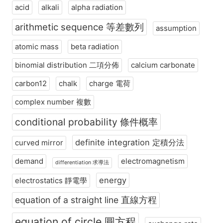
acid
alkali
alpha radiation
arithmetic sequence 等差數列
assumption
atomic mass
beta radiation
binomial distribution 二項分佈
calcium carbonate
carbon12
chalk
charge 電荷
complex number 複數
conditional probability 條件概率
definite integration 定積分法
curved mirror
demand
electromagnetism
differentiation 求導法
energy
electrostatics 靜電學
equation of a straight line 直線方程
equation of circle 圓方程