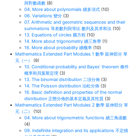
與對數函數
(8)
04. More about polynomials 續多項式
(10)
06. Variations 變分
(3)
07. Arithmetic and geometric sequences and their
summations 等差數列與等比 數列及其求和法
(10)
13. Equations of circles 圓方程
(10)
14. More about trigonometry 續三角學
(1)
16. More about probability 續概率
(10)
Mathematics Extended Part Modules 1 數學 延伸部分 單
元（一）
(9)
10. Conditional probability and Bayes’ theorem 條件
概率和貝葉斯定理
(3)
13. The binomial distribution 二項分佈
(3)
14. The Poisson distribution 泊松分佈
(3)
16. Basic definition and properties of the normal
distribution 正態分佈的基本定義及其性質
(3)
Mathematics Extended Part Modules 2 數學 延伸部分 單
元（二）
(10)
04. More about trigonometric functions 續三角函數
(4)
09. Indefinite integration and its applications 不定積