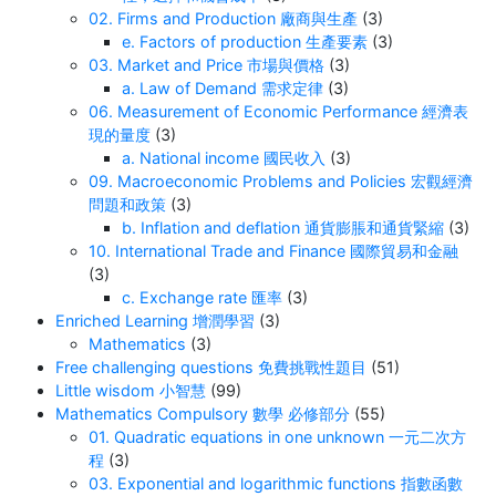
02. Firms and Production 廠商與生產
(3)
e. Factors of production 生產要素
(3)
03. Market and Price 市場與價格
(3)
a. Law of Demand 需求定律
(3)
06. Measurement of Economic Performance 經濟表
現的量度
(3)
a. National income 國民收入
(3)
09. Macroeconomic Problems and Policies 宏觀經濟
問題和政策
(3)
b. Inflation and deflation 通貨膨脹和通貨緊縮
(3)
10. International Trade and Finance 國際貿易和金融
(3)
c. Exchange rate 匯率
(3)
Enriched Learning 增潤學習
(3)
Mathematics
(3)
Free challenging questions 免費挑戰性題目
(51)
Little wisdom 小智慧
(99)
Mathematics Compulsory 數學 必修部分
(55)
01. Quadratic equations in one unknown 一元二次方
程
(3)
03. Exponential and logarithmic functions 指數函數