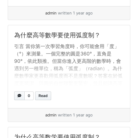
connections to... »
read more
admin
written 1 year ago
為什麼高等數學要使用弧度制？
引言 當你第一次學習角度時，你可能會用「度」
（°）來測量。一個完整的圓是360°，直角是
90°，依此類推。但當你進入更高階的數學時，會
遇到另一種單位，稱為「弧度」（radian）。為什
麼數學家更喜歡用弧度而不是度數呢？答案在於弧
度更簡潔、與圓的自然聯繫更緊密，並且能讓高等
數學的運算更簡單。 什麼是弧度？ 弧度是基於圓
0
Read
的半徑來測量角度的一種方式，定義如下： 因
此，數學家不說360°，而是說 2π 弧度。 弧度為
什麼好用？ 1. 與圓的自然聯繫 度數的定義是人為
admin
written 1 year ago
的——為什麼是360？這源自古代文明的習慣。但
弧度直接來自圓的結構。由於圓周長是 2πr，使用
弧度能讓數學公式更簡潔。例如： 這樣的表示方
为什么高等数学要使用弧度制？