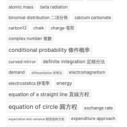
atomic mass
beta radiation
binomial distribution 二項分佈
calcium carbonate
carbon12
chalk
charge 電荷
complex number 複數
conditional probability 條件概率
definite integration 定積分法
curved mirror
demand
electromagnetism
differentiation 求導法
energy
electrostatics 靜電學
equation of a straight line 直線方程
equation of circle 圓方程
exchange rate
expenditure approach
expectation and variance 期望值和方差