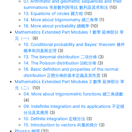
07. Arithmetic and geometric sequences and their
summations 等差數列與等比 數列及其求和法
(10)
13. Equations of circles 圓方程
(10)
14. More about trigonometry 續三角學
(1)
16. More about probability 續概率
(10)
Mathematics Extended Part Modules 1 數學 延伸部分 單
元（一）
(9)
10. Conditional probability and Bayes’ theorem 條件
概率和貝葉斯定理
(3)
13. The binomial distribution 二項分佈
(3)
14. The Poisson distribution 泊松分佈
(3)
16. Basic definition and properties of the normal
distribution 正態分佈的基本定義及其性質
(3)
Mathematics Extended Part Modules 2 數學 延伸部分 單
元（二）
(10)
04. More about trigonometric functions 續三角函數
(4)
09. Indefinite integration and its applications 不定積
分法及其應用
(3)
10. Definite integration 定積分法
(3)
15. Introduction to vectors 向量的簡介
(3)
Physics 物理
(31)