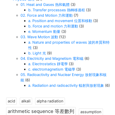
01. Heat and Gases 熱和氣體
(3)
b. Transfer processes 熱轉移過程
(3)
02. Force and Motion 力和運動
(7)
a. Position and movement 位置和移動
(3)
b. Force and motion 力和運動
(3)
e. Momentum 動量
(3)
03. Wave Motion 波動
(12)
a. Nature and properties of waves 波的本質和特
性
(3)
b. Light 光
(9)
04. Electricity and Magnetism 電和磁
(6)
a. Electrostatics 靜電學
(3)
c. electromagnetism 電磁學
(3)
05. Radioactivity and Nuclear Energy 放射現象和核
能
(6)
a. Radiation and radioactivity 輻射與放射現象
(6)
acid
alkali
alpha radiation
arithmetic sequence 等差數列
assumption