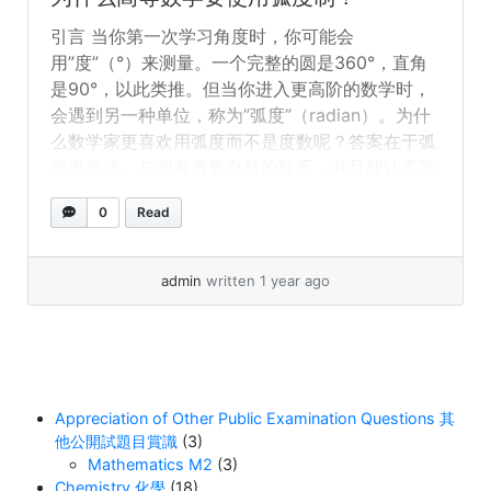
式讓公式更簡潔。 2. 簡化微積分與三角函數 在高
引言 当你第一次学习角度时，你可能会
等數學（如微積分）中，使用弧度能讓導數和積分
用”度”（°）来测量。一个完整的圆是360°，直角
的計算更簡潔。例如： 3. 在物理和工程中的重要
是90°，以此类推。但当你进入更高阶的数学时，
性 弧度在物理學中自然出現，例如： 使用弧度能
会遇到另一种单位，称为”弧度”（radian）。为什
讓方程式保持一致，避免不必要的單位轉換。 例
么数学家更喜欢用弧度而不是度数呢？答案在于弧
子：比較度數與弧度 假設你想計算圓上一段弧的
度更简洁、与圆有着更自然的联系，并且能让高等
長度： 如果使用度數，則需要額外步驟： 弧度讓
数学的运算更简单。 什么是弧度？ 弧度是基于圆
計算更簡單！ 結論 弧度一開始可能看起來有點奇
0
Read
的半径来测量角度的一种方式，定义如下： 因
怪，但在高等數學中，它是一種更自然的角度測量
此，数学家不说360°，而是说2π弧度。 弧度为什
方式。它能簡化公式、讓微積分更直觀，並且在科
么好用？ 1. 与圆有自然联系 度数的定义是人为的
學和工程中廣泛應用。因此，隨著你學習更深入的
admin
written 1 year ago
——为什么是360？这源自古代文明的习俗。但弧
數學，你會發現弧度的重要性——它能讓數學運算
度直接来自圆的结构。由于圆周长为2πr，使用弧
更簡潔高效！
度能让数学公式更简洁。例如： 这样的表示方式
让公式更简洁。 2. 简化微积分与三角函数 在高等
数学（如微积分）中，使用弧度能让导数和积分的
Appreciation of Other Public Examination Questions 其
计算更简洁。例如： 3. 在物理和工程中的重要性
他公開試題目賞識
(3)
弧度在物理学中自然出现，例如： 使用弧度能让
Mathematics M2
(3)
方程保持一致，避免不必要的单位转换。 例子：
Chemistry 化學
(18)