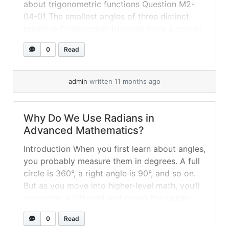
about trigonometric functions Question M2-
04-01 The smallest angles of three distinct
primitive Pythagorean triangles have a sum of
π/2 radians. Two of these triangles are given
0
Read
by the triples (3, 4, 5) and (5, 12, 13). Identify
the third primitive Pythagorean triple. #... »
read more
admin
written 11 months ago
Why Do We Use Radians in
Advanced Mathematics?
Introduction When you first learn about angles,
you probably measure them in degrees. A full
circle is 360°, a right angle is 90°, and so on.
But as you move into higher-level math, you’ll
encounter a different unit called the radian.
Why do mathematicians prefer radians over
0
Read
degrees? The answer lies in simplicity, natural