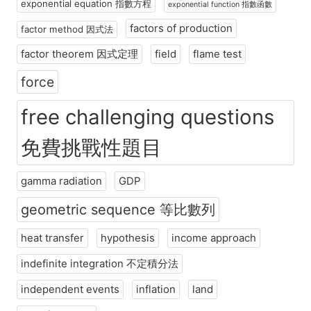
exponential equation 指數方程
exponential function 指數函數
factors of production
factor method 因式法
factor theorem 因式定理
field
flame test
force
free challenging questions
免費挑戰性題目
gamma radiation
GDP
geometric sequence 等比數列
heat transfer
hypothesis
income approach
indefinite integration 不定積分法
independent events
inflation
land