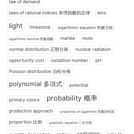
law of demand
laws of rational indices 有理指數的定律
lens
light
limestone
logarithmic equation 對數方程
marble
mole
logarithmic function 對數函數
normal distribution 正態分佈
nuclear radiation
opportunity cost
oxidation number
pH
Poisson distribution 泊松分佈
polynomial 多項式
potential
probability 概率
primary colors
production approach
properties of logarithms 對數的性質
proportion 比例
quadratic equation 二次方程
radiation