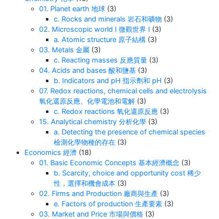
比较度数与弧度 假设你想计算圆上一段弧的长
01. Planet earth 地球
(3)
c. Rocks and minerals 岩石和礦物
(3)
度： 如果使用度数，则需要额外步骤： 弧度让计
02. Microscopic world I 微觀世界 I
(3)
算更简单！ 结论 弧度一开始可能看起来有点奇
a. Atomic structure 原子結構
(3)
怪，但在高等数学中，它是一种更自然的角度测量
03. Metals 金屬
(3)
方式。它能简化公式、让微积分更直观，并且在科
c. Reacting masses 反應質量
(3)
学和工程中广泛应用。因此，随着你学习更深入的
04. Acids and bases 酸和鹽基
(3)
数学，你会发现弧度的重要性——它能让数学运算
b. Indicators and pH 指示劑和 pH
(3)
更简洁高效！
07. Redox reactions, chemical cells and electrolysis
氧化還原反應、化學電池和電解
(3)
c. Redox reactions 氧化還原反應
(3)
15. Analytical chemistry 分析化學
(3)
a. Detecting the presence of chemical species
檢測化學物種的存在
(3)
Economics 經濟
(18)
01. Basic Economic Concepts 基本經濟概念
(3)
b. Scarcity, choice and opportunity cost 稀少
性，選擇和機會成本
(3)
02. Firms and Production 廠商與生產
(3)
e. Factors of production 生產要素
(3)
03. Market and Price 市場與價格
(3)