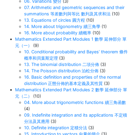
06. Variations 變分
(3)
07. Arithmetic and geometric sequences and their
summations 等差數列與等比 數列及其求和法
(10)
13. Equations of circles 圓方程
(10)
14. More about trigonometry 續三角學
(1)
16. More about probability 續概率
(10)
Mathematics Extended Part Modules 1 數學 延伸部分 單
元（一）
(9)
10. Conditional probability and Bayes’ theorem 條件
概率和貝葉斯定理
(3)
13. The binomial distribution 二項分佈
(3)
14. The Poisson distribution 泊松分佈
(3)
16. Basic definition and properties of the normal
distribution 正態分佈的基本定義及其性質
(3)
Mathematics Extended Part Modules 2 數學 延伸部分 單
元（二）
(10)
04. More about trigonometric functions 續三角函數
(4)
09. Indefinite integration and its applications 不定積
分法及其應用
(3)
10. Definite integration 定積分法
(3)
15. Introduction to vectors 向量的簡介
(3)