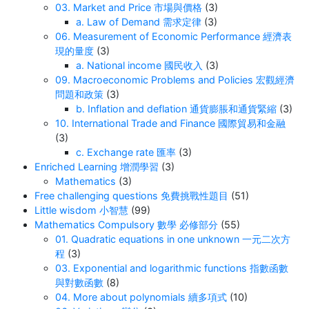
03. Market and Price 市場與價格
(3)
a. Law of Demand 需求定律
(3)
06. Measurement of Economic Performance 經濟表
現的量度
(3)
a. National income 國民收入
(3)
09. Macroeconomic Problems and Policies 宏觀經濟
問題和政策
(3)
b. Inflation and deflation 通貨膨脹和通貨緊縮
(3)
10. International Trade and Finance 國際貿易和金融
(3)
c. Exchange rate 匯率
(3)
Enriched Learning 增潤學習
(3)
Mathematics
(3)
Free challenging questions 免費挑戰性題目
(51)
Little wisdom 小智慧
(99)
Mathematics Compulsory 數學 必修部分
(55)
01. Quadratic equations in one unknown 一元二次方
程
(3)
03. Exponential and logarithmic functions 指數函數
與對數函數
(8)
04. More about polynomials 續多項式
(10)