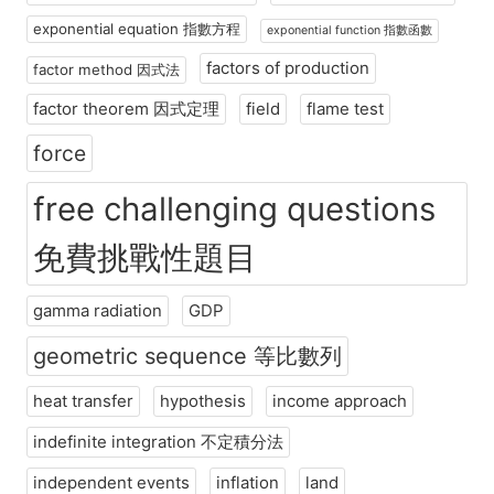
exponential equation 指數方程
exponential function 指數函數
factors of production
factor method 因式法
factor theorem 因式定理
field
flame test
force
free challenging questions
免費挑戰性題目
gamma radiation
GDP
geometric sequence 等比數列
heat transfer
hypothesis
income approach
indefinite integration 不定積分法
independent events
inflation
land