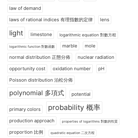
law of demand
laws of rational indices 有理指數的定律
lens
light
limestone
logarithmic equation 對數方程
marble
mole
logarithmic function 對數函數
normal distribution 正態分佈
nuclear radiation
opportunity cost
oxidation number
pH
Poisson distribution 泊松分佈
polynomial 多項式
potential
probability 概率
primary colors
production approach
properties of logarithms 對數的性質
proportion 比例
quadratic equation 二次方程