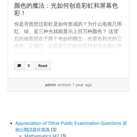
被「騙」到只用紅、綠、藍（RGB）三種光就看見
颜色的魔法：光如何创造彩虹和屏幕色
幾乎所有顏色！ 為什麼是三種顏色？ 混色原理：
彩！
等等……洋紅色不在彩虹裡？沒錯！洋紅色是一種
你是否曾想过彩虹是如何形成的？为什么电视只用
非光譜色——它沒有自己的波長。當你的眼睛同時
红、绿、蓝三种光就能显示上百万种颜色？ 这背
接收到紅光和藍光（但沒有綠光）時，大腦就會
后的秘密就在于两个奇妙的概念：光谱色和光的三
「創造」出這種顏色。 3. 光譜色和三原色有什麼
原色。让我们一起探索它们如何共同创造出我们所
關係？ 舉例： 4. 為什麼這很重要？ 了解這些知識
见的缤纷世界！ 1. 光谱色：大自然最纯净的彩虹
能幫助我們： 結語：顏色背後的科學
当阳光穿过雨滴或玻璃棱镜时，会分解成美丽的彩
0
Read
虹。这是因为光由许多不同颜色的光组成，每种颜
色都有各自的波长。 有趣小知识：如果你能看到
波长为510纳米的光，它会像彩虹中那样呈现鲜艳
admin
written 1 year ago
的纯绿色！ 2. 光的三原色：屏幕如何”欺骗”你的眼
睛 现在，有一个惊人的事实：你的眼睛可以
被”骗”到只用红、绿、蓝（RGB）三种光就看见几
乎所有颜色！ 为什么是三种颜色？ 混色原理： 等
等……洋红色不在彩虹里？没错！洋红色是一种非
Appreciation of Other Public Examination Questions 其
光谱色——它没有自己的波长。当你的眼睛同时接
他公開試題目賞識
(3)
收到红光和蓝光（但没有绿光）时，大脑就会”创
Mathematics M2
(3)