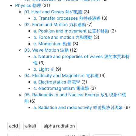
Physics 物理
(31)
01. Heat and Gases 熱和氣體
(3)
b. Transfer processes 熱轉移過程
(3)
02. Force and Motion 力和運動
(7)
a. Position and movement 位置和移動
(3)
b. Force and motion 力和運動
(3)
e. Momentum 動量
(3)
03. Wave Motion 波動
(12)
a. Nature and properties of waves 波的本質和特
性
(3)
b. Light 光
(9)
04. Electricity and Magnetism 電和磁
(6)
a. Electrostatics 靜電學
(3)
c. electromagnetism 電磁學
(3)
05. Radioactivity and Nuclear Energy 放射現象和核
能
(6)
a. Radiation and radioactivity 輻射與放射現象
(6)
acid
alkali
alpha radiation