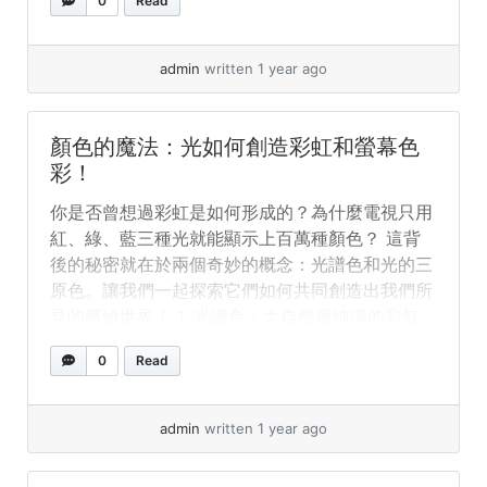
0
Read
light. Let’s explore how they work together to
create the colorful world we see! 1. Spectral
Colors: Nature’s Pure Rainbow When sunlight...
admin
written 1 year ago
»
read more
顏色的魔法：光如何創造彩虹和螢幕色
彩！
你是否曾想過彩虹是如何形成的？為什麼電視只用
紅、綠、藍三種光就能顯示上百萬種顏色？ 這背
後的秘密就在於兩個奇妙的概念：光譜色和光的三
原色。讓我們一起探索它們如何共同創造出我們所
見的繽紛世界！ 1. 光譜色：大自然最純淨的彩虹
當陽光穿過雨滴或玻璃稜鏡時，會分解成美麗的彩
0
Read
虹。這是因為光由許多不同顏色的光組成，每種顏
色都有各自的波長。 有趣小知識：如果你能看到
波長為510奈米的光，它會像彩虹中那樣呈現鮮豔
admin
written 1 year ago
的純綠色！ 2. 光的三原色：螢幕如何「欺騙」你
的眼睛 現在，有一個驚人的事實：你的眼睛可以