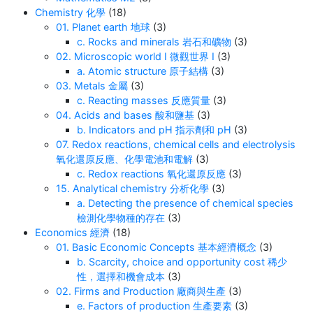
造”出这种颜色。 3. 光谱色和三原色有什么关系？
Chemistry 化學
(18)
举例： 4. 为什么这很重要？ 了解这些知识能帮助
01. Planet earth 地球
(3)
c. Rocks and minerals 岩石和礦物
(3)
我们： 结语：颜色背后的科学
02. Microscopic world I 微觀世界 I
(3)
a. Atomic structure 原子結構
(3)
03. Metals 金屬
(3)
c. Reacting masses 反應質量
(3)
04. Acids and bases 酸和鹽基
(3)
b. Indicators and pH 指示劑和 pH
(3)
07. Redox reactions, chemical cells and electrolysis
氧化還原反應、化學電池和電解
(3)
c. Redox reactions 氧化還原反應
(3)
15. Analytical chemistry 分析化學
(3)
a. Detecting the presence of chemical species
檢測化學物種的存在
(3)
Economics 經濟
(18)
01. Basic Economic Concepts 基本經濟概念
(3)
b. Scarcity, choice and opportunity cost 稀少
性，選擇和機會成本
(3)
02. Firms and Production 廠商與生產
(3)
e. Factors of production 生產要素
(3)