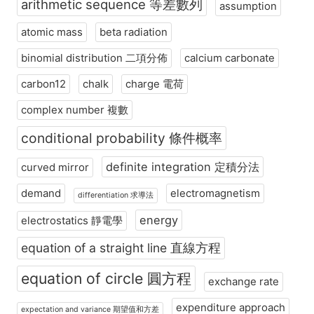
arithmetic sequence 等差數列
assumption
atomic mass
beta radiation
binomial distribution 二項分佈
calcium carbonate
carbon12
chalk
charge 電荷
complex number 複數
conditional probability 條件概率
definite integration 定積分法
curved mirror
demand
electromagnetism
differentiation 求導法
energy
electrostatics 靜電學
equation of a straight line 直線方程
equation of circle 圓方程
exchange rate
expenditure approach
expectation and variance 期望值和方差