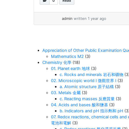
0
Read
更令人惊讶的是，研究人员发现，如果相同
的两种材料反复接触，它们的带电行为会开
始遵循某种规律。起初，电荷交换看似随
admin
written 1 year ago
机，但随着时间的推移，这些材料会以一种
可预测的方式自我组织。 其中一个令人兴
奋的发现是，接触次数至关重要。接触次数
较多的材料往往比接触次数较少的材料更容
Appreciation of Other Public Examinat
易带负电。为了理解原因，科学家们使用先
Mathematics M2
(3)
进的仪器在纳米尺度下观察这些材料，发现
Chemistry 化學
(18)
材料表面的微小变化在这一过程中起着关键
01. Planet earth 地球
(3)
作用。 如果你热爱物理，这正是你深入探
c. Rocks and minerals 岩石和礦物
(3
索的好机会！也许有一天，你的发现将会成
02. Microscopic world I 微觀世界 I
(3)
为教科书中的新内容。说不定，你就能解开
a. Atomic structure 原子結構
(3)
科学界的下一个重大谜题！ 链接：
03. Metals 金屬
(3)
c. Reacting masses 反應質量
(3)
https://www.eurekalert.org/news-
04. Acids and bases 酸和鹽基
(3)
releases/1073787
b. Indicators and pH 指示劑和 pH
(3
07. Redox reactions, chemical cells
電池和電解
(3)
c. Redox reactions 氧化還原反應
(3)