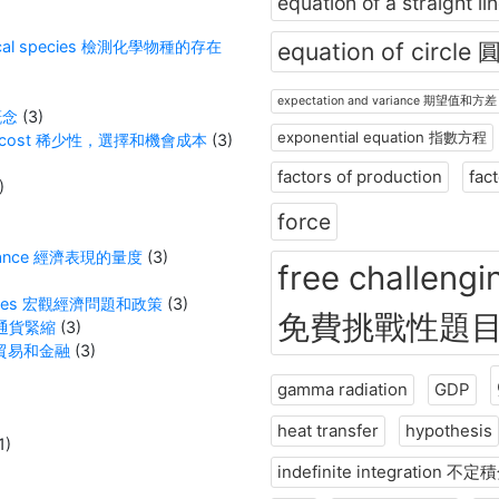
equation of a straight
hemical species 檢測化學物種的存在
equation of circle
expectation and variance 期望值和方差
概念
(3)
exponential equation 指數方程
tunity cost 稀少性，選擇和機會成本
(3)
factors of production
fac
)
force
formance 經濟表現的量度
(3)
free challengi
Policies 宏觀經濟問題和政策
(3)
免費挑戰性題
膨脹和通貨緊縮
(3)
e 國際貿易和金融
(3)
gamma radiation
GDP
heat transfer
hypothesis
1)
indefinite integration 不