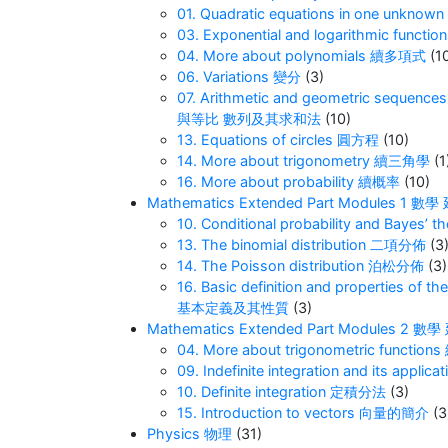
01. Quadratic equations in one unk
03. Exponential and logarithmic f
04. More about polynomials 續多項式
(1
06. Variations 變分
(3)
07. Arithmetic and geometric sequenc
與等比 數列及其求和法
(10)
13. Equations of circles 圓方程
(10)
14. More about trigonometry 續三角學
(1
16. More about probability 續概率
(10)
Mathematics Extended Part Modules 
10. Conditional probability and B
13. The binomial distribution 二項分佈
(3
14. The Poisson distribution 泊松分佈
(3)
16. Basic definition and properties of
基本定義及其性質
(3)
Mathematics Extended Part Modules 
04. More about trigonometric functi
09. Indefinite integration and its a
10. Definite integration 定積分法
(3)
15. Introduction to vectors 向量的簡介
(3
Physics 物理
(31)