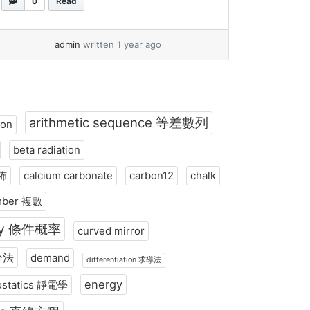
0
Read
Because scientists are still uncovering
the secrets behind how electrostatics
works! Here’s something fascinating:
admin
written 1 year ago
When two neutral insulating materials
(like plastic or rubber) touch and then
separate, they... »
read more
arithmetic sequence 等差數列
ion
beta radiation
分佈
calcium carbonate
carbon12
chalk
mber 複數
lity 條件概率
curved mirror
積分法
demand
differentiation 求導法
energy
rostatics 靜電學