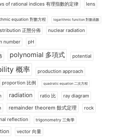
ws of rational indices 有理指數的定律
lens
rithmic equation 對數方程
logarithmic function 對數函數
istribution 正態分佈
nuclear radiation
on number
pH
polynomial 多項式
佈
potential
ility 概率
production approach
proportion 比例
quadratic equation 二次方程
radiation
n
ratio 比
ray diagram
remainder theorem 餘式定理
n
rock
rnal reflection
trigonometry 三角學
tion
vector 向量