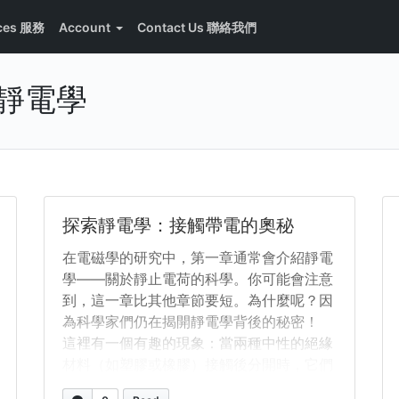
ices 服務
Account
Contact Us 聯絡我們
cs 靜電學
探索靜電學：接觸帶電的奧秘
在電磁學的研究中，第一章通常會介紹靜電
學——關於靜止電荷的科學。你可能會注意
到，這一章比其他章節要短。為什麼呢？因
為科學家們仍在揭開靜電學背後的秘密！
這裡有一個有趣的現象：當兩種中性的絕緣
材料（如塑膠或橡膠）接觸後分開時，它們
可能會交換電荷。這個過程稱為接觸帶電。