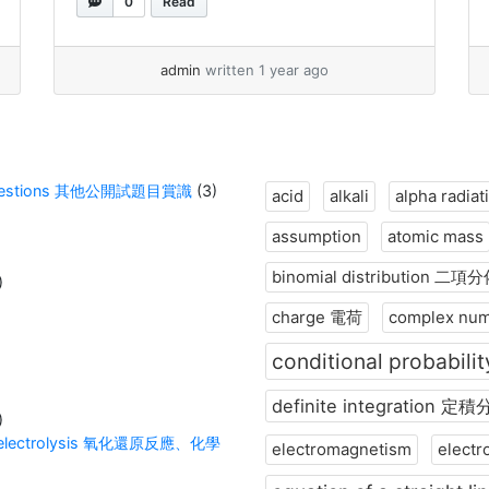
0
Read
更令人驚訝的是，研究人員發現，如果相同
的兩種材料反覆接觸，它們的帶電行為會開
始遵循某種規律。起初，電荷交換看似隨
admin
written 1 year ago
機，但隨著時間推移，這些材料會以一種可
預測的方式自我組織。 其中一個令人興奮
的發現是，接觸次數至關重要。接觸次數較
多的材料往往會比接觸次數較少的材料更容
ion Questions 其他公開試題目賞識
(3)
易帶負電。為了理解原因，科學家們使用先
acid
alkali
alpha radiat
進的儀器在奈米尺度下觀察這些材料，發現
assumption
atomic mass
材料表面的微小變化在這一過程中扮演了關
鍵角色。 如果你熱愛物理，這正是你深入
binomial distribution 二項
)
探索的好機會！也許有一天，你的發現將會
charge 電荷
complex nu
成為教科書中的新內容。說不定，你就能解
開科學界的下一個重大謎題！ 連結：
conditional probabi
https://www.eurekalert.org/news-
releases/1073787
definite integration 定
)
 and electrolysis 氧化還原反應、化學
electromagnetism
elect