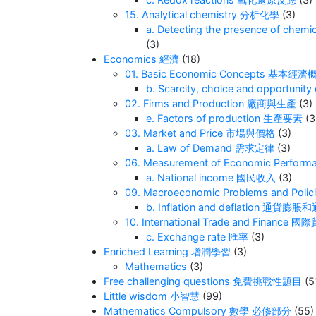
15. Analytical chemistry 分析化學
(3)
a. Detecting the presence of c
(3)
Economics 經濟
(18)
01. Basic Economic Concepts 基本經濟
b. Scarcity, choice and oppor
02. Firms and Production 廠商與生產
(3)
e. Factors of production 生產要素
(3
03. Market and Price 市場與價格
(3)
a. Law of Demand 需求定律
(3)
06. Measurement of Economic Per
a. National income 國民收入
(3)
09. Macroeconomic Problems and 
b. Inflation and deflation 通貨
10. International Trade and Financ
c. Exchange rate 匯率
(3)
Enriched Learning 增潤學習
(3)
Mathematics
(3)
Free challenging questions 免費挑戰性題目
(5
Little wisdom 小智慧
(99)
Mathematics Compulsory 數學 必修部分
(55)