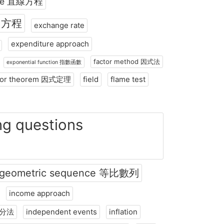
 line 直線方程
 圓方程
exchange rate
expenditure approach
factor method 因式法
exponential function 指數函數
tor theorem 因式定理
field
flame test
ng questions
目
geometric sequence 等比數列
income approach
定積分法
independent events
inflation