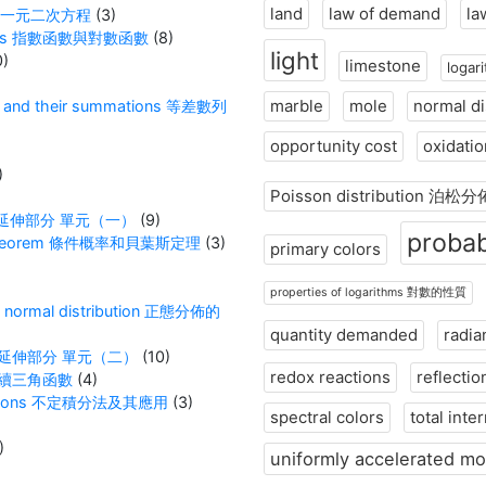
land
law of demand
la
nown 一元二次方程
(3)
unctions 指數函數與對數函數
(8)
light
0)
limestone
loga
marble
mole
normal d
es and their summations 等差數列
opportunity cost
oxidati
)
Poisson distribution 泊松分
1 數學 延伸部分 單元（一）
(9)
probab
ayes’ theorem 條件概率和貝葉斯定理
(3)
primary colors
)
properties of logarithms 對數的性質
 the normal distribution 正態分佈的
quantity demanded
radia
2 數學 延伸部分 單元（二）
(10)
redox reactions
reflectio
ons 續三角函數
(4)
pplications 不定積分法及其應用
(3)
spectral colors
total inte
)
uniformly accelerated mo