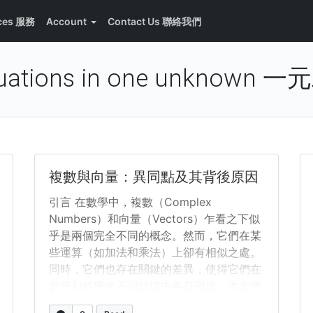
ices 服務
Account
Contact Us 聯絡我們
equations in one unknow
複數與向量：異同點及其背後原因
引言 在數學中，複數（Complex
Numbers）和向量（Vectors）乍看之下似
乎是兩個完全不同的概念。然而，它們在某
些運算（如加法和乘法）上卻有相似之處。
同時，它們也存在關鍵的差異，使得它們在
數學和科學的不同領域中各有用途。本文將
探討複數和向量的定義、它們的相似點、不