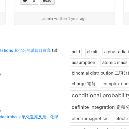
0
Read
同點，以及這些差異背後的原因。 什麼是
複數？ 複數是一種包含兩個部分的數：實
部和虛部，通常寫成以下形式：
admin
written 1 year ago
=
+
3
+
4
其中： 例如，
是一個
z
a
b
i
i
複數，其中 3 是實部，4 是虛部的係數。
什麼是向量？ 向量是一種同時具有大小
（長度）和方向的數學對象。在二維空間
ion Questions 其他公開試題目賞識
(3)
(
)
x
acid
alkali
alpha radiat
⃗
=
中，向量可以表示為：
其中
v
x
y
assumption
atomic mass
和
是實數，分別代表向量在 x 軸和 y 軸
y
3
(
)
binomial distribution 二項
)
上的分量。 例如，
是一個指向右方
4
charge 電荷
complex nu
3... »
read more
conditional probabi
definite integration 定
)
 and electrolysis 氧化還原反應、化學
electromagnetism
elect