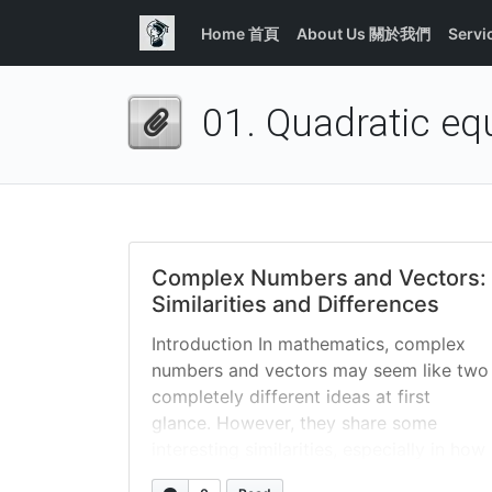
Home 首頁
About Us 關於我們
Serv
01. Quadratic 
Complex Numbers and Vectors:
Similarities and Differences
Introduction In mathematics, complex
numbers and vectors may seem like two
completely different ideas at first
glance. However, they share some
interesting similarities, especially in how
we perform operations like addition and