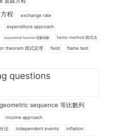
 line 直線方程
助于我们明白为什么复数在电机工程（如描
 圓方程
述电路和波动）中非常有用，而向量在物理
exchange rate
学（如描述力和运动）中不可或缺。两者都
expenditure approach
是数学中强大的工具，各有其独特的优势！
factor method 因式法
exponential function 指數函數
tor theorem 因式定理
field
flame test
ng questions
目
geometric sequence 等比數列
income approach
定積分法
independent events
inflation