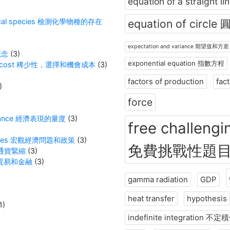
equation of a straight
hemical species 檢測化學物種的存在
equation of circle
expectation and variance 期望值和方差
概念
(3)
exponential equation 指數方程
tunity cost 稀少性，選擇和機會成本
(3)
factors of production
fac
)
force
formance 經濟表現的量度
(3)
free challengi
Policies 宏觀經濟問題和政策
(3)
免費挑戰性題
膨脹和通貨緊縮
(3)
e 國際貿易和金融
(3)
gamma radiation
GDP
heat transfer
hypothesis
1)
indefinite integration 不