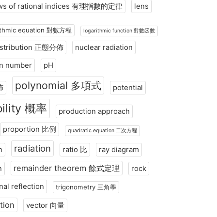
ws of rational indices 有理指數的定律
lens
rithmic equation 對數方程
logarithmic function 對數函數
istribution 正態分佈
nuclear radiation
on number
pH
polynomial 多項式
佈
potential
ility 概率
production approach
proportion 比例
quadratic equation 二次方程
radiation
n
ratio 比
ray diagram
remainder theorem 餘式定理
n
rock
rnal reflection
trigonometry 三角學
tion
vector 向量