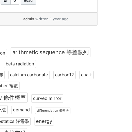
0
Read
点，以及这些差异背后的原因。 什么是复
数？ 复数是一种包含两个部分的数：实部
=
+
和虚部，通常写成以下形式：
z
a
b
i
admin
written 1 year ago
3
+
4
其中： 例如，
是一个复数，其中3
i
是实部，4是虚部的系数。 什么是向量？ 向
量是一种同时具有大小（长度）和方向的数
学对象。在二维空间中，向量可以表示为：
arithmetic sequence 等差數列
(
)
x
ion
⃗
=
其中
和
是实数，分别代
v
x
y
y
beta radiation
表向量在x轴和y轴上的分量。 例如，
3
(
)
分佈
calcium carbonate
carbon12
chalk
是一个指向右方3单位、上方4单位
4
mber 複數
的向量。 复数与向量的相似之处 复数与向
量的差异 为什么它们不同？ 这些差异的深
lity 條件概率
curved mirror
层原因在于它们的代数结构： 结论 尽管复
積分法
demand
数和向量在二维表示和加法规则上有相似之
differentiation 求導法
处，但它们在乘法和除法运算上存在根本差
energy
rostatics 靜電學
异。复数在代数运算上更为”完整”，而向量
主要用于表示方向和大小。理解这些差异有