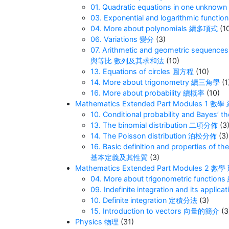
01. Quadratic equations in one unk
03. Exponential and logarithmic f
04. More about polynomials 續多項式
(1
06. Variations 變分
(3)
07. Arithmetic and geometric sequenc
與等比 數列及其求和法
(10)
13. Equations of circles 圓方程
(10)
14. More about trigonometry 續三角學
(1
16. More about probability 續概率
(10)
Mathematics Extended Part Modules 
10. Conditional probability and B
13. The binomial distribution 二項分佈
(3
14. The Poisson distribution 泊松分佈
(3)
16. Basic definition and properties of
基本定義及其性質
(3)
Mathematics Extended Part Modules 
04. More about trigonometric functi
09. Indefinite integration and its a
10. Definite integration 定積分法
(3)
15. Introduction to vectors 向量的簡介
(3
Physics 物理
(31)