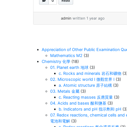
0
Read
multiplication. At the same time, they
have key differences that make them
useful in different areas of math and
admin
written 1 year ago
science. In this essay,... »
read more
Appreciation of Other Public Examinat
Mathematics M2
(3)
Chemistry 化學
(18)
01. Planet earth 地球
(3)
c. Rocks and minerals 岩石和礦物
(3
02. Microscopic world I 微觀世界 I
(3)
a. Atomic structure 原子結構
(3)
03. Metals 金屬
(3)
c. Reacting masses 反應質量
(3)
04. Acids and bases 酸和鹽基
(3)
b. Indicators and pH 指示劑和 pH
(3
07. Redox reactions, chemical cells
電池和電解
(3)
c. Redox reactions 氧化還原反應
(3)