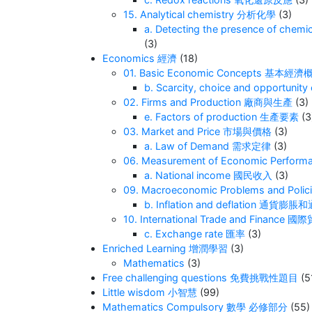
15. Analytical chemistry 分析化學
(3)
a. Detecting the presence of c
(3)
Economics 經濟
(18)
01. Basic Economic Concepts 基本經濟
b. Scarcity, choice and oppor
02. Firms and Production 廠商與生產
(3)
e. Factors of production 生產要素
(3
03. Market and Price 市場與價格
(3)
a. Law of Demand 需求定律
(3)
06. Measurement of Economic Per
a. National income 國民收入
(3)
09. Macroeconomic Problems and 
b. Inflation and deflation 通貨
10. International Trade and Financ
c. Exchange rate 匯率
(3)
Enriched Learning 增潤學習
(3)
Mathematics
(3)
Free challenging questions 免費挑戰性題目
(5
Little wisdom 小智慧
(99)
Mathematics Compulsory 數學 必修部分
(55)