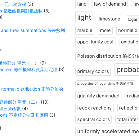
land
law of demand
la
nown 一元二次方程
(3)
unctions 指數函數與對數函數
(8)
light
0)
limestone
loga
marble
mole
normal d
es and their summations 等差數列
opportunity cost
oxidati
)
Poisson distribution 泊松分
1 數學 延伸部分 單元（一）
(9)
probab
ayes’ theorem 條件概率和貝葉斯定理
(3)
primary colors
)
properties of logarithms 對數的性質
 the normal distribution 正態分佈的
quantity demanded
radia
2 數學 延伸部分 單元（二）
(10)
redox reactions
reflectio
ons 續三角函數
(4)
pplications 不定積分法及其應用
(3)
spectral colors
total inte
)
uniformly accelerated mo