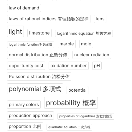
law of demand
laws of rational indices 有理指數的定律
lens
light
limestone
logarithmic equation 對數方程
marble
mole
logarithmic function 對數函數
normal distribution 正態分佈
nuclear radiation
opportunity cost
oxidation number
pH
Poisson distribution 泊松分佈
polynomial 多項式
potential
probability 概率
primary colors
production approach
properties of logarithms 對數的性質
proportion 比例
quadratic equation 二次方程