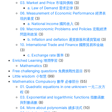
03. Market and Price 市場與價格
(3)
a. Law of Demand 需求定律
(3)
06. Measurement of Economic Performance 經濟表
現的量度
(3)
a. National income 國民收入
(3)
09. Macroeconomic Problems and Policies 宏觀經濟
問題和政策
(3)
b. Inflation and deflation 通貨膨脹和通貨緊縮
(3)
10. International Trade and Finance 國際貿易和金融
(3)
c. Exchange rate 匯率
(3)
Enriched Learning 增潤學習
(3)
Mathematics
(3)
Free challenging questions 免費挑戰性題目
(51)
Little wisdom 小智慧
(99)
Mathematics Compulsory 數學 必修部分
(55)
01. Quadratic equations in one unknown 一元二次方
程
(3)
03. Exponential and logarithmic functions 指數函數
與對數函數
(8)
04. More about polynomials 續多項式
(10)