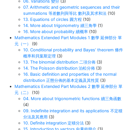
06. Variations 變分
(3)
07. Arithmetic and geometric sequences and their
summations 等差數列與等比 數列及其求和法
(10)
13. Equations of circles 圓方程
(10)
14. More about trigonometry 續三角學
(1)
16. More about probability 續概率
(10)
Mathematics Extended Part Modules 1 數學 延伸部分 單
元（一）
(9)
10. Conditional probability and Bayes’ theorem 條件
概率和貝葉斯定理
(3)
13. The binomial distribution 二項分佈
(3)
14. The Poisson distribution 泊松分佈
(3)
16. Basic definition and properties of the normal
distribution 正態分佈的基本定義及其性質
(3)
Mathematics Extended Part Modules 2 數學 延伸部分 單
元（二）
(10)
04. More about trigonometric functions 續三角函數
(4)
09. Indefinite integration and its applications 不定積
分法及其應用
(3)
10. Definite integration 定積分法
(3)
15. Introduction to vectors 向量的簡介
(3)