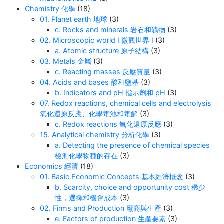
普通反射和全内反射都涉及光线的反弹，但它们的
Chemistry 化學
(18)
运作方式不同。普通反射随处可见，而全内反射需
01. Planet earth 地球
(3)
c. Rocks and minerals 岩石和礦物
(3)
要特殊条件，并在科技中有独特的应用。通过理解
02. Microscopic world I 微觀世界 I
(3)
它们，我们可以创造出惊人的发明——从高速网络
a. Atomic structure 原子結構
(3)
到闪耀的珠宝！
03. Metals 金屬
(3)
c. Reacting masses 反應質量
(3)
04. Acids and bases 酸和鹽基
(3)
b. Indicators and pH 指示劑和 pH
(3)
07. Redox reactions, chemical cells and electrolysis
氧化還原反應、化學電池和電解
(3)
c. Redox reactions 氧化還原反應
(3)
15. Analytical chemistry 分析化學
(3)
a. Detecting the presence of chemical species
檢測化學物種的存在
(3)
Economics 經濟
(18)
01. Basic Economic Concepts 基本經濟概念
(3)
b. Scarcity, choice and opportunity cost 稀少
性，選擇和機會成本
(3)
02. Firms and Production 廠商與生產
(3)
e. Factors of production 生產要素
(3)