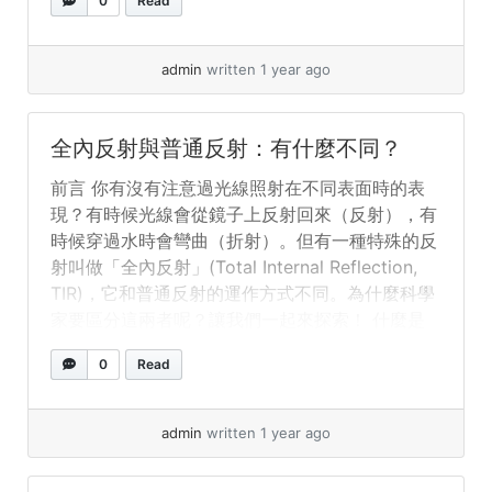
0
Read
reflection (TIR) that works differently from
ordinary reflection. Why do scientists separate
these two? Let’s explore! What... »
read more
admin
written 1 year ago
全內反射與普通反射：有什麼不同？
前言 你有沒有注意過光線照射在不同表面時的表
現？有時候光線會從鏡子上反射回來（反射），有
時候穿過水時會彎曲（折射）。但有一種特殊的反
射叫做「全內反射」(Total Internal Reflection,
TIR)，它和普通反射的運作方式不同。為什麼科學
家要區分這兩者呢？讓我們一起來探索！ 什麼是
普通反射？ 普通反射發生在光線碰到表面並反彈
0
Read
時。例如： 普通反射的關鍵特點： 什麼是全內反
射（TIR）？ 全內反射則不同——它只在特定條件
下發生： 當這些條件滿足時，所有光線都會反射
admin
written 1 year ago
回原介質——沒有任何光線逃逸！ 全內反射的例
子： 兩者有何不同？ 特性 普通反射 全內反射 發