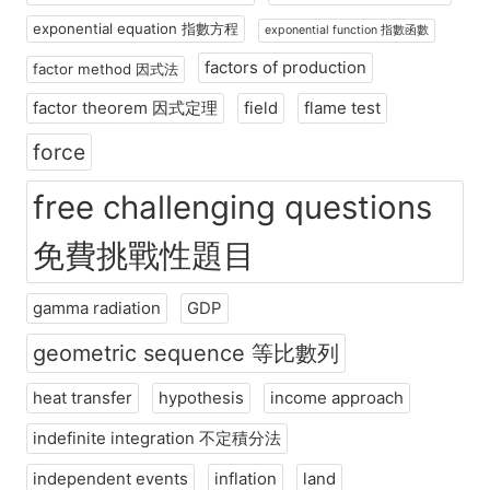
exponential equation 指數方程
exponential function 指數函數
factors of production
factor method 因式法
factor theorem 因式定理
field
flame test
force
free challenging questions
免費挑戰性題目
gamma radiation
GDP
geometric sequence 等比數列
heat transfer
hypothesis
income approach
indefinite integration 不定積分法
independent events
inflation
land