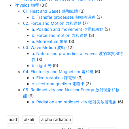
Physics 物理
(31)
01. Heat and Gases 熱和氣體
(3)
b. Transfer processes 熱轉移過程
(3)
02. Force and Motion 力和運動
(7)
a. Position and movement 位置和移動
(3)
b. Force and motion 力和運動
(3)
e. Momentum 動量
(3)
03. Wave Motion 波動
(12)
a. Nature and properties of waves 波的本質和特
性
(3)
b. Light 光
(9)
04. Electricity and Magnetism 電和磁
(6)
a. Electrostatics 靜電學
(3)
c. electromagnetism 電磁學
(3)
05. Radioactivity and Nuclear Energy 放射現象和核
能
(6)
a. Radiation and radioactivity 輻射與放射現象
(6)
acid
alkali
alpha radiation