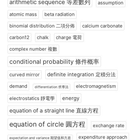
arithmetic sequence 等差數列
assumption
atomic mass
beta radiation
binomial distribution 二項分佈
calcium carbonate
carbon12
chalk
charge 電荷
complex number 複數
conditional probability 條件概率
definite integration 定積分法
curved mirror
demand
electromagnetism
differentiation 求導法
energy
electrostatics 靜電學
equation of a straight line 直線方程
equation of circle 圓方程
exchange rate
expenditure approach
expectation and variance 期望值和方差