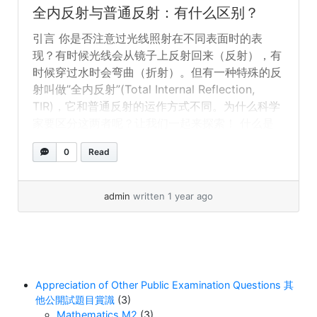
生條件 任何表面 僅在兩種介質的邊界（高密度到
全内反射与普通反射：有什么区别？
低密度） 所需角度 任何角度 必須大於臨界角 反射
引言 你是否注意过光线照射在不同表面时的表
光量 部分反射 全部反射 光線能否穿透？ 可以（部
现？有时候光线会从镜子上反射回来（反射），有
分穿透） 不行（完全反射） 為什麼要區分這兩
时候穿过水时会弯曲（折射）。但有一种特殊的反
者？ 科學家和工程師區分它們的原因包括： 結論
射叫做”全内反射”(Total Internal Reflection,
普通反射和全內反射都涉及光線的反彈，但它們的
TIR)，它和普通反射的运作方式不同。为什么科学
運作方式不同。普通反射隨處可見，而全內反射需
家要区分这两者呢？让我们一起来探索！ 什么是
要特殊條件，並在科技中有獨特的應用。透過理解
普通反射？ 普通反射发生在光线碰到表面并反弹
它們，我們可以創造出驚人的發明——從高速網路
0
Read
时。例如： 普通反射的关键特点： 什么是全内反
到閃耀的珠寶！
射（TIR）？ 全内反射则不同——它只在特定条件
下发生： 当这些条件满足时，所有光线都会反射
admin
written 1 year ago
回原介质——没有任何光线逃逸！ 全内反射的例
子： 两者有何不同？ 特性 普通反射 全内反射 发
生条件 任何表面 仅在两种介质的边界（高密度到
低密度） 所需角度 任何角度 必须大于临界角 反射
光量 部分反射 全部反射 光线能否穿透？ 可以（部
Appreciation of Other Public Examination Questions 其
分穿透） 不行（完全反射） 为什么要区分这两
他公開試題目賞識
(3)
者？ 科学家和工程师区分它们的原因包括： 结论
Mathematics M2
(3)