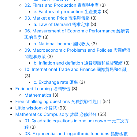
02. Firms and Production 廠商與生產
(3)
e. Factors of production 生產要素
(3)
03. Market and Price 市場與價格
(3)
a. Law of Demand 需求定律
(3)
06. Measurement of Economic Performance 經濟表
現的量度
(3)
a. National income 國民收入
(3)
09. Macroeconomic Problems and Policies 宏觀經濟
問題和政策
(3)
b. Inflation and deflation 通貨膨脹和通貨緊縮
(3)
10. International Trade and Finance 國際貿易和金融
(3)
c. Exchange rate 匯率
(3)
Enriched Learning 增潤學習
(3)
Mathematics
(3)
Free challenging questions 免費挑戰性題目
(51)
Little wisdom 小智慧
(99)
Mathematics Compulsory 數學 必修部分
(55)
01. Quadratic equations in one unknown 一元二次方
程
(3)
03. Exponential and logarithmic functions 指數函數