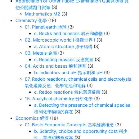
Appreciation of Other Public Examination Questions 其
若不用这个方程，需要先用v = u + at求u，多一个
他公開試題目賞識
(3)
步骤。 结论 教材通常只重点介绍最常用的三四个
Mathematics M2
(3)
方程，第五个(s = vt – ½ at²)被省略的原因是：
Chemistry 化學
(18)
但掌握全部五个方程能让你解题更灵活！
01. Planet earth 地球
(3)
c. Rocks and minerals 岩石和礦物
(3)
02. Microscopic world I 微觀世界 I
(3)
a. Atomic structure 原子結構
(3)
03. Metals 金屬
(3)
c. Reacting masses 反應質量
(3)
04. Acids and bases 酸和鹽基
(3)
b. Indicators and pH 指示劑和 pH
(3)
07. Redox reactions, chemical cells and electrolysis
氧化還原反應、化學電池和電解
(3)
c. Redox reactions 氧化還原反應
(3)
15. Analytical chemistry 分析化學
(3)
a. Detecting the presence of chemical species
檢測化學物種的存在
(3)
Economics 經濟
(18)
01. Basic Economic Concepts 基本經濟概念
(3)
b. Scarcity, choice and opportunity cost 稀少
性，選擇和機會成本
(3)