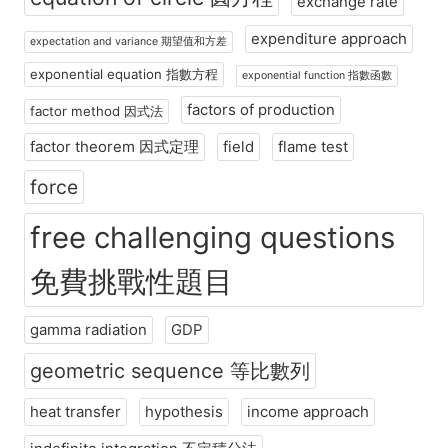
exchange rate
expenditure approach
expectation and variance 期望值和方差
exponential equation 指數方程
exponential function 指數函數
factors of production
factor method 因式法
factor theorem 因式定理
field
flame test
force
free challenging questions
免費挑戰性題目
gamma radiation
GDP
geometric sequence 等比數列
heat transfer
hypothesis
income approach