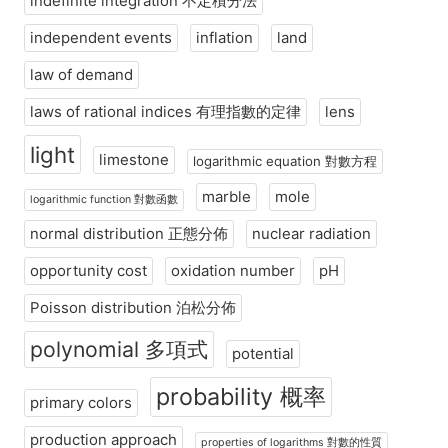
indefinite integration 不定積分法
independent events
inflation
land
law of demand
laws of rational indices 有理指數的定律
lens
light
limestone
logarithmic equation 對數方程
marble
mole
logarithmic function 對數函數
normal distribution 正態分佈
nuclear radiation
opportunity cost
oxidation number
pH
Poisson distribution 泊松分佈
polynomial 多項式
potential
probability 概率
primary colors
production approach
properties of logarithms 對數的性質