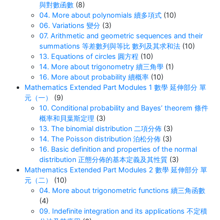
與對數函數
(8)
04. More about polynomials 續多項式
(10)
06. Variations 變分
(3)
07. Arithmetic and geometric sequences and their
summations 等差數列與等比 數列及其求和法
(10)
13. Equations of circles 圓方程
(10)
14. More about trigonometry 續三角學
(1)
16. More about probability 續概率
(10)
Mathematics Extended Part Modules 1 數學 延伸部分 單
元（一）
(9)
10. Conditional probability and Bayes’ theorem 條件
概率和貝葉斯定理
(3)
13. The binomial distribution 二項分佈
(3)
14. The Poisson distribution 泊松分佈
(3)
16. Basic definition and properties of the normal
distribution 正態分佈的基本定義及其性質
(3)
Mathematics Extended Part Modules 2 數學 延伸部分 單
元（二）
(10)
04. More about trigonometric functions 續三角函數
(4)
09. Indefinite integration and its applications 不定積