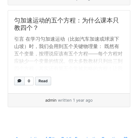
個方程式（s = vt − ½ at²）被省略？ 你應該學習
全部五個嗎？ 是的！即使第五個方程式不常出現
在課本中，它在某些問題中能節省時間。例如： *
匀加速运动的五个方程：为什么课本只
一輛汽車剎車4秒（t）後減速至10 m/s（v），加
教四个？
速度為−2 m/s²（a）。請問它行駛了多遠？* 使用
引言 在学习匀加速运动（比如汽车加速或球滚下
s = vt − ½ at²： 如果沒有這個方程式，你得先用
山坡）时，我们会用到五个关键物理量： 既然有
v = u + at求出u，多一個步驟。 結論 教科書通常
五个变量，按理说应该有五个方程——每个方程对
只專注於最常用的三或四個方程式，第五個（s =
应缺少一个变量的情况。但大多数教材只列出三到
vt − ½ at²）被省略的原因是： 但掌握全部五個方
四个方程，其实还有第五个常被忽略的方程！让我
程式能讓你成為更聰明的解題者！
们来探究原因。 常见的三（或四）个方程 大多数
0
Read
教材主要教授这三个基本方程： 有些教材会补充
第四个方程： 但其实还有第五个很少被提及的方
程： 为什么第五个方程（s = vt – ½ at²）被省
admin
written 1 year ago
略？ 需要掌握全部五个吗？ 是的！虽然第五个方
程不常出现，但在某些问题中能节省时间。例如：
一辆汽车刹车4秒(t)后减速至10 m/s(v)，加速度
为-2 m/s²(a)。求行驶距离？ 使用s = vt – ½
at²：s = (10)(4) – ½ (-2)(4)² = 40 + 16 = 56米