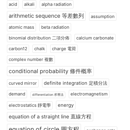
acid
alkali
alpha radiation
arithmetic sequence 等差數列
assumption
atomic mass
beta radiation
binomial distribution 二項分佈
calcium carbonate
carbon12
chalk
charge 電荷
complex number 複數
conditional probability 條件概率
definite integration 定積分法
curved mirror
demand
electromagnetism
differentiation 求導法
energy
electrostatics 靜電學
equation of a straight line 直線方程
equation of circle 圓方程