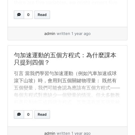
there are five variables, we might expect five
equations—one for each case where we don’t
0
Read
use one of the variables. Most textbooks
give three or four equations,... »
read more
admin
written 1 year ago
勻加速運動的五個方程式：為什麼課本
只提到四個？
引言 當我們學習勻加速運動（例如汽車加速或球
滾下山坡）時，會用到五個關鍵物理量： 既然有
五個變量，我們可能會認為應該有五個方程式——
每個方程式對應缺少一個變量的情況。但大多數教
科書只列出三或四個方程式，其實還有第五個常被
忽略的方程式！讓我們來探討原因。 常見的三
0
Read
（或四）個方程式 大多數教科書首先教授這三個
主要方程式： 有些課本會補充第四個方程式： 但
其實還有第五個方程式很少被提及： 為什麼第五
admin
written 1 year ago