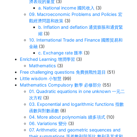
濟表現的量度
(3)
a. National income 國民收入
(3)
09. Macroeconomic Problems and Policies 宏
觀經濟問題和政策
(3)
b. Inflation and deflation 通貨膨脹和通貨緊
縮
(3)
10. International Trade and Finance 國際貿易和
金融
(3)
c. Exchange rate 匯率
(3)
Enriched Learning 增潤學習
(3)
Mathematics
(3)
Free challenging questions 免費挑戰性題目
(51)
Little wisdom 小智慧
(99)
Mathematics Compulsory 數學 必修部分
(55)
01. Quadratic equations in one unknown 一元二
次方程
(3)
03. Exponential and logarithmic functions 指數
函數與對數函數
(8)
04. More about polynomials 續多項式
(10)
06. Variations 變分
(3)
07. Arithmetic and geometric sequences and
their summations 等差數列與等比 數列及其求和