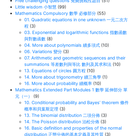
Free challenging questions 免費挑戰性題目
(51)
Little wisdom 小智慧
(99)
Mathematics Compulsory 數學 必修部分
(55)
01. Quadratic equations in one unknown 一元二次方
程
(3)
03. Exponential and logarithmic functions 指數函數
與對數函數
(8)
04. More about polynomials 續多項式
(10)
06. Variations 變分
(3)
07. Arithmetic and geometric sequences and their
summations 等差數列與等比 數列及其求和法
(10)
13. Equations of circles 圓方程
(10)
14. More about trigonometry 續三角學
(1)
16. More about probability 續概率
(10)
Mathematics Extended Part Modules 1 數學 延伸部分 單
元（一）
(9)
10. Conditional probability and Bayes’ theorem 條件
概率和貝葉斯定理
(3)
13. The binomial distribution 二項分佈
(3)
14. The Poisson distribution 泊松分佈
(3)
16. Basic definition and properties of the normal
distribution 正態分佈的基本定義及其性質
(3)