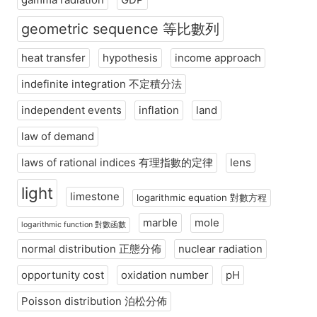
geometric sequence 等比數列
heat transfer
hypothesis
income approach
indefinite integration 不定積分法
independent events
inflation
land
law of demand
laws of rational indices 有理指數的定律
lens
light
limestone
logarithmic equation 對數方程
marble
mole
logarithmic function 對數函數
normal distribution 正態分佈
nuclear radiation
opportunity cost
oxidation number
pH
Poisson distribution 泊松分佈