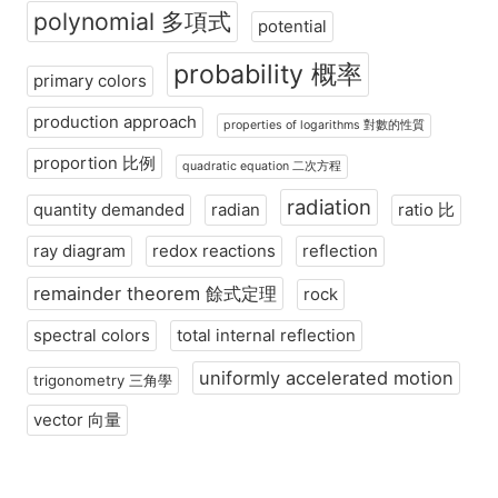
polynomial 多項式
potential
probability 概率
primary colors
production approach
properties of logarithms 對數的性質
proportion 比例
quadratic equation 二次方程
radiation
quantity demanded
radian
ratio 比
ray diagram
redox reactions
reflection
remainder theorem 餘式定理
rock
spectral colors
total internal reflection
uniformly accelerated motion
trigonometry 三角學
vector 向量