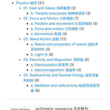
Physics 物理
(31)
01. Heat and Gases 熱和氣體
(3)
b. Transfer processes 熱轉移過程
(3)
02. Force and Motion 力和運動
(7)
a. Position and movement 位置和移動
(3)
b. Force and motion 力和運動
(3)
e. Momentum 動量
(3)
03. Wave Motion 波動
(12)
a. Nature and properties of waves 波的本
質和特性
(3)
b. Light 光
(9)
04. Electricity and Magnetism 電和磁
(6)
a. Electrostatics 靜電學
(3)
c. electromagnetism 電磁學
(3)
05. Radioactivity and Nuclear Energy 放射現象
和核能
(6)
a. Radiation and radioactivity 輻射與放射現
象
(6)
arithmetic sequence 等差數列
alpha radiation