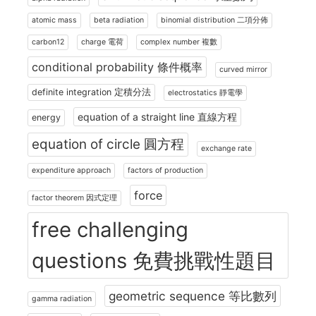
atomic mass
beta radiation
binomial distribution 二項分佈
carbon12
charge 電荷
complex number 複數
conditional probability 條件概率
curved mirror
definite integration 定積分法
electrostatics 靜電學
equation of a straight line 直線方程
energy
equation of circle 圓方程
exchange rate
expenditure approach
factors of production
force
factor theorem 因式定理
free challenging
questions 免費挑戰性題目
geometric sequence 等比數列
gamma radiation