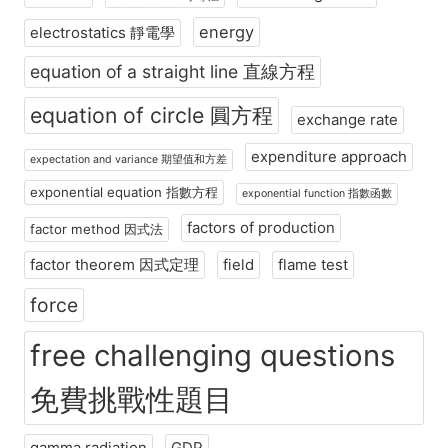
energy
electrostatics 靜電學
equation of a straight line 直線方程
equation of circle 圓方程
exchange rate
expenditure approach
expectation and variance 期望值和方差
exponential equation 指數方程
exponential function 指數函數
factors of production
factor method 因式法
factor theorem 因式定理
field
flame test
force
free challenging questions
免費挑戰性題目
gamma radiation
GDP