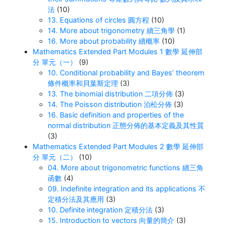
法
(10)
13. Equations of circles 圓方程
(10)
14. More about trigonometry 續三角學
(1)
16. More about probability 續概率
(10)
Mathematics Extended Part Modules 1 數學 延伸部
分 單元（一）
(9)
10. Conditional probability and Bayes’ theorem
條件概率和貝葉斯定理
(3)
13. The binomial distribution 二項分佈
(3)
14. The Poisson distribution 泊松分佈
(3)
16. Basic definition and properties of the
normal distribution 正態分佈的基本定義及其性質
(3)
Mathematics Extended Part Modules 2 數學 延伸部
分 單元（二）
(10)
04. More about trigonometric functions 續三角
函數
(4)
09. Indefinite integration and its applications 不
定積分法及其應用
(3)
10. Definite integration 定積分法
(3)
15. Introduction to vectors 向量的簡介
(3)