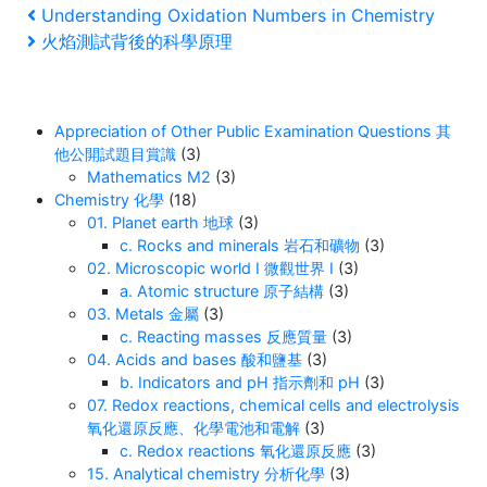
Post
Previous
Understanding Oxidation Numbers in Chemistry
Post
Next
火焰測試背後的科學原理
navigation
Post
Appreciation of Other Public Examination Questions 其
他公開試題目賞識
(3)
Mathematics M2
(3)
Chemistry 化學
(18)
01. Planet earth 地球
(3)
c. Rocks and minerals 岩石和礦物
(3)
02. Microscopic world I 微觀世界 I
(3)
a. Atomic structure 原子結構
(3)
03. Metals 金屬
(3)
c. Reacting masses 反應質量
(3)
04. Acids and bases 酸和鹽基
(3)
b. Indicators and pH 指示劑和 pH
(3)
07. Redox reactions, chemical cells and electrolysis
氧化還原反應、化學電池和電解
(3)
c. Redox reactions 氧化還原反應
(3)
15. Analytical chemistry 分析化學
(3)