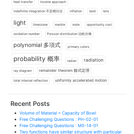
heat transfer
income approach
indefinite integration 不定積分法
inflation
land
lens
light
limestone
marble
mole
opportunity cost
oxidation number
Poisson distribution 泊松分佈
polynomial 多項式
primary colors
probability 概率
radiation
radian
remainder theorem 餘式定理
ray diagram
uniformly accelerated motion
total internal reflection
Recent Posts
Volume of Material = Capacity of Bowl
Free Challenging Questions : PH-02-01
Free Challenging Questions : M0-14-01
Two functions have similar structure with particular