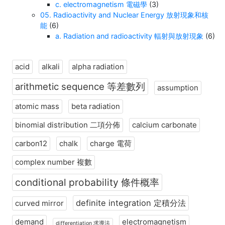
c. electromagnetism 電磁學
(3)
05. Radioactivity and Nuclear Energy 放射現象和核
能
(6)
a. Radiation and radioactivity 輻射與放射現象
(6)
acid
alkali
alpha radiation
arithmetic sequence 等差數列
assumption
atomic mass
beta radiation
binomial distribution 二項分佈
calcium carbonate
carbon12
chalk
charge 電荷
complex number 複數
conditional probability 條件概率
definite integration 定積分法
curved mirror
demand
electromagnetism
differentiation 求導法