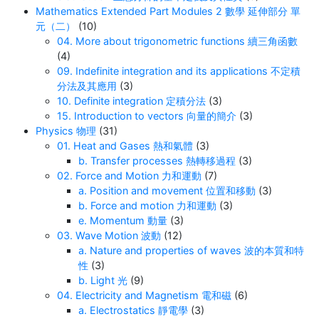
Mathematics Extended Part Modules 2 數學 延伸部分 單
元（二）
(10)
04. More about trigonometric functions 續三角函數
(4)
09. Indefinite integration and its applications 不定積
分法及其應用
(3)
10. Definite integration 定積分法
(3)
15. Introduction to vectors 向量的簡介
(3)
Physics 物理
(31)
01. Heat and Gases 熱和氣體
(3)
b. Transfer processes 熱轉移過程
(3)
02. Force and Motion 力和運動
(7)
a. Position and movement 位置和移動
(3)
b. Force and motion 力和運動
(3)
e. Momentum 動量
(3)
03. Wave Motion 波動
(12)
a. Nature and properties of waves 波的本質和特
性
(3)
b. Light 光
(9)
04. Electricity and Magnetism 電和磁
(6)
a. Electrostatics 靜電學
(3)