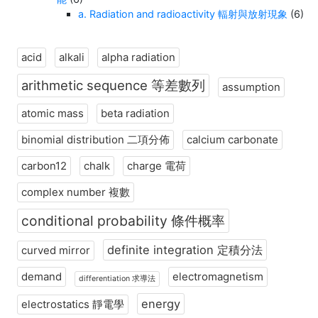
a. Radiation and radioactivity 輻射與放射現象
(6)
acid
alkali
alpha radiation
arithmetic sequence 等差數列
assumption
atomic mass
beta radiation
binomial distribution 二項分佈
calcium carbonate
carbon12
chalk
charge 電荷
complex number 複數
conditional probability 條件概率
definite integration 定積分法
curved mirror
demand
electromagnetism
differentiation 求導法
energy
electrostatics 靜電學