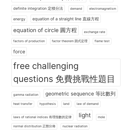
definite integration 定積分法
demand
electromagnetism
equation of a straight line 直線方程
energy
equation of circle 圓方程
exchange rate
factors of production
factor theorem 因式定理
flame test
force
free challenging
questions 免費挑戰性題目
geometric sequence 等比數列
gamma radiation
heat transfer
hypothesis
land
law of demand
light
laws of rational indices 有理指數的定律
mole
normal distribution 正態分佈
nuclear radiation