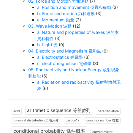
02. Force and Motion 力和運動
(7)
a. Position and movement 位置和移動
(3)
b. Force and motion 力和運動
(3)
e. Momentum 動量
(3)
03. Wave Motion 波動
(12)
a. Nature and properties of waves 波的本
質和特性
(3)
b. Light 光
(9)
04. Electricity and Magnetism 電和磁
(6)
a. Electrostatics 靜電學
(3)
c. electromagnetism 電磁學
(3)
05. Radioactivity and Nuclear Energy 放射現象
和核能
(6)
a. Radiation and radioactivity 輻射與放射現
象
(6)
arithmetic sequence 等差數列
acid
beta radiation
binomial distribution 二項分佈
carbon12
complex number 複數
conditional probability 條件概率
curved mirror