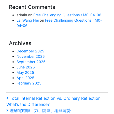
Recent Comments
admin
on
Free Challenging Questions : M0-04-06
Lai Wang Hei
on
Free Challenging Questions : M0-
04-06
Archives
December 2025
November 2025
September 2025
June 2025
May 2025
April 2025
February 2025
Post
Previous
Total Internal Reflection vs. Ordinary Reflection:
Post
What’s the Difference?
navigation
Next
理解電磁學：力、能量、場與電勢