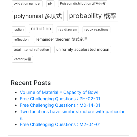
oxidation number
pH
Poisson distribution 泊松分佈
probability 概率
polynomial 多項式
radiation
radian
ray diagram
redox reactions
remainder theorem 餘式定理
reflection
uniformly accelerated motion
total internal reflection
vector 向量
Recent Posts
Volume of Material = Capacity of Bowl
Free Challenging Questions : PH-02-01
Free Challenging Questions : M0-14-01
Two functions have similar structure with particular
a
Free Challenging Questions : M2-04-01