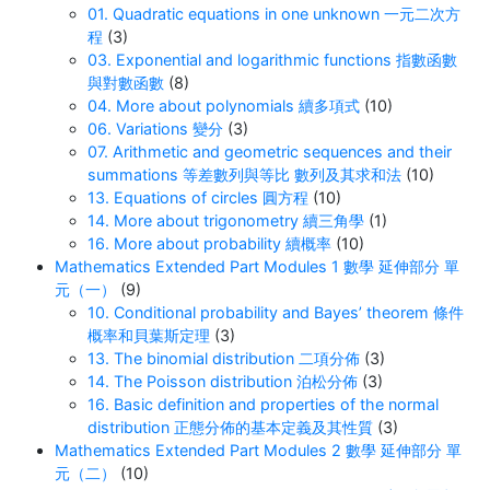
01. Quadratic equations in one unknown 一元二次方
程
(3)
03. Exponential and logarithmic functions 指數函數
與對數函數
(8)
04. More about polynomials 續多項式
(10)
06. Variations 變分
(3)
07. Arithmetic and geometric sequences and their
summations 等差數列與等比 數列及其求和法
(10)
13. Equations of circles 圓方程
(10)
14. More about trigonometry 續三角學
(1)
16. More about probability 續概率
(10)
Mathematics Extended Part Modules 1 數學 延伸部分 單
元（一）
(9)
10. Conditional probability and Bayes’ theorem 條件
概率和貝葉斯定理
(3)
13. The binomial distribution 二項分佈
(3)
14. The Poisson distribution 泊松分佈
(3)
16. Basic definition and properties of the normal
distribution 正態分佈的基本定義及其性質
(3)
Mathematics Extended Part Modules 2 數學 延伸部分 單
元（二）
(10)