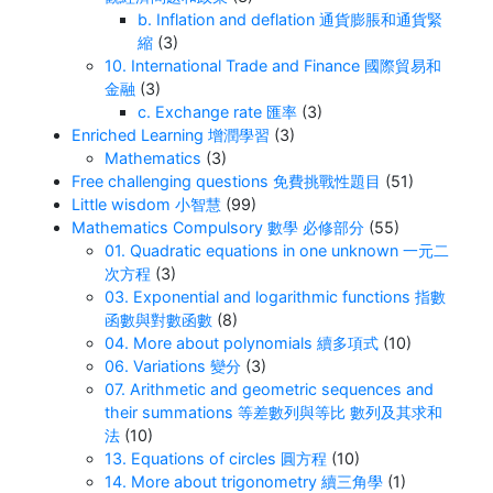
b. Inflation and deflation 通貨膨脹和通貨緊
縮
(3)
10. International Trade and Finance 國際貿易和
金融
(3)
c. Exchange rate 匯率
(3)
Enriched Learning 增潤學習
(3)
Mathematics
(3)
Free challenging questions 免費挑戰性題目
(51)
Little wisdom 小智慧
(99)
Mathematics Compulsory 數學 必修部分
(55)
01. Quadratic equations in one unknown 一元二
次方程
(3)
03. Exponential and logarithmic functions 指數
函數與對數函數
(8)
04. More about polynomials 續多項式
(10)
06. Variations 變分
(3)
07. Arithmetic and geometric sequences and
their summations 等差數列與等比 數列及其求和
法
(10)
13. Equations of circles 圓方程
(10)
14. More about trigonometry 續三角學
(1)