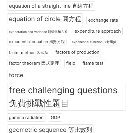
equation of a straight line 直線方程
equation of circle 圓方程
exchange rate
expenditure approach
expectation and variance 期望值和方差
exponential equation 指數方程
exponential function 指數函數
factors of production
factor method 因式法
factor theorem 因式定理
field
flame test
force
free challenging questions
免費挑戰性題目
gamma radiation
GDP
geometric sequence 等比數列