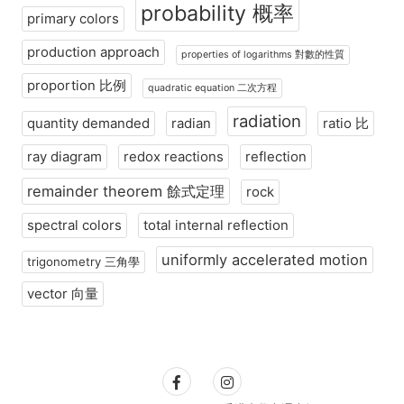
probability 概率
primary colors
production approach
properties of logarithms 對數的性質
proportion 比例
quadratic equation 二次方程
radiation
quantity demanded
radian
ratio 比
ray diagram
redox reactions
reflection
remainder theorem 餘式定理
rock
spectral colors
total internal reflection
uniformly accelerated motion
trigonometry 三角學
vector 向量