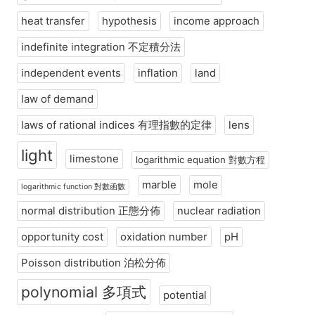
heat transfer
hypothesis
income approach
indefinite integration 不定積分法
independent events
inflation
land
law of demand
laws of rational indices 有理指數的定律
lens
light
limestone
logarithmic equation 對數方程
marble
mole
logarithmic function 對數函數
normal distribution 正態分佈
nuclear radiation
opportunity cost
oxidation number
pH
Poisson distribution 泊松分佈
polynomial 多項式
potential