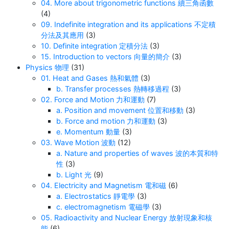
04. More about trigonometric functions 續三角函數
(4)
09. Indefinite integration and its applications 不定積
分法及其應用
(3)
10. Definite integration 定積分法
(3)
15. Introduction to vectors 向量的簡介
(3)
Physics 物理
(31)
01. Heat and Gases 熱和氣體
(3)
b. Transfer processes 熱轉移過程
(3)
02. Force and Motion 力和運動
(7)
a. Position and movement 位置和移動
(3)
b. Force and motion 力和運動
(3)
e. Momentum 動量
(3)
03. Wave Motion 波動
(12)
a. Nature and properties of waves 波的本質和特
性
(3)
b. Light 光
(9)
04. Electricity and Magnetism 電和磁
(6)
a. Electrostatics 靜電學
(3)
c. electromagnetism 電磁學
(3)
05. Radioactivity and Nuclear Energy 放射現象和核
能
(6)