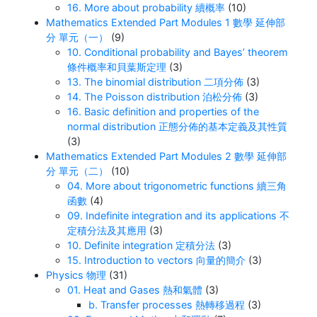
16. More about probability 續概率
(10)
Mathematics Extended Part Modules 1 數學 延伸部
分 單元（一）
(9)
10. Conditional probability and Bayes’ theorem
條件概率和貝葉斯定理
(3)
13. The binomial distribution 二項分佈
(3)
14. The Poisson distribution 泊松分佈
(3)
16. Basic definition and properties of the
normal distribution 正態分佈的基本定義及其性質
(3)
Mathematics Extended Part Modules 2 數學 延伸部
分 單元（二）
(10)
04. More about trigonometric functions 續三角
函數
(4)
09. Indefinite integration and its applications 不
定積分法及其應用
(3)
10. Definite integration 定積分法
(3)
15. Introduction to vectors 向量的簡介
(3)
Physics 物理
(31)
01. Heat and Gases 熱和氣體
(3)
b. Transfer processes 熱轉移過程
(3)