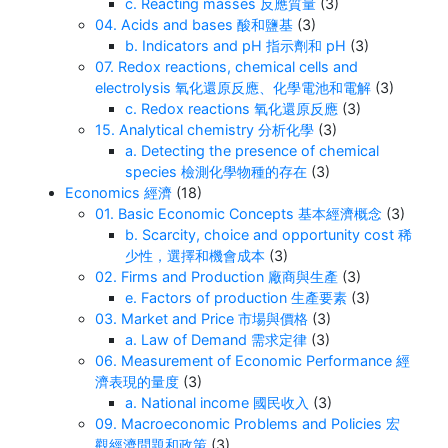
c. Reacting masses 反應質量
(3)
04. Acids and bases 酸和鹽基
(3)
b. Indicators and pH 指示劑和 pH
(3)
07. Redox reactions, chemical cells and
electrolysis 氧化還原反應、化學電池和電解
(3)
c. Redox reactions 氧化還原反應
(3)
15. Analytical chemistry 分析化學
(3)
a. Detecting the presence of chemical
species 檢測化學物種的存在
(3)
Economics 經濟
(18)
01. Basic Economic Concepts 基本經濟概念
(3)
b. Scarcity, choice and opportunity cost 稀
少性，選擇和機會成本
(3)
02. Firms and Production 廠商與生產
(3)
e. Factors of production 生產要素
(3)
03. Market and Price 市場與價格
(3)
a. Law of Demand 需求定律
(3)
06. Measurement of Economic Performance 經
濟表現的量度
(3)
a. National income 國民收入
(3)
09. Macroeconomic Problems and Policies 宏
觀經濟問題和政策
(3)