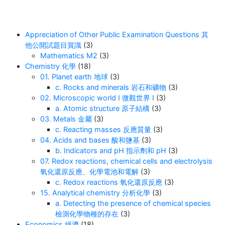
Post
Appreciation of Other Public Examination Questions 其
他公開試題目賞識
(3)
Mathematics M2
(3)
Chemistry 化學
(18)
01. Planet earth 地球
(3)
c. Rocks and minerals 岩石和礦物
(3)
02. Microscopic world I 微觀世界 I
(3)
a. Atomic structure 原子結構
(3)
03. Metals 金屬
(3)
c. Reacting masses 反應質量
(3)
04. Acids and bases 酸和鹽基
(3)
b. Indicators and pH 指示劑和 pH
(3)
07. Redox reactions, chemical cells and electrolysis
氧化還原反應、化學電池和電解
(3)
c. Redox reactions 氧化還原反應
(3)
15. Analytical chemistry 分析化學
(3)
a. Detecting the presence of chemical species
檢測化學物種的存在
(3)
Economics 經濟
(18)