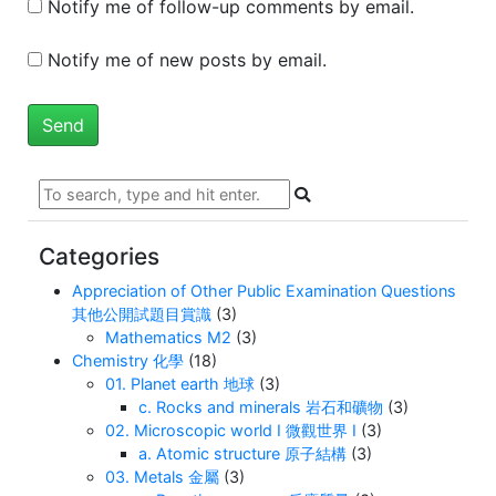
Notify me of follow-up comments by email.
Notify me of new posts by email.
Categories
Appreciation of Other Public Examination Questions
其他公開試題目賞識
(3)
Mathematics M2
(3)
Chemistry 化學
(18)
01. Planet earth 地球
(3)
c. Rocks and minerals 岩石和礦物
(3)
02. Microscopic world I 微觀世界 I
(3)
a. Atomic structure 原子結構
(3)
03. Metals 金屬
(3)