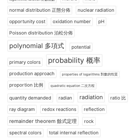
normal distribution 正態分佈
nuclear radiation
opportunity cost
oxidation number
pH
Poisson distribution 泊松分佈
polynomial 多項式
potential
probability 概率
primary colors
production approach
properties of logarithms 對數的性質
proportion 比例
quadratic equation 二次方程
radiation
quantity demanded
radian
ratio 比
ray diagram
redox reactions
reflection
remainder theorem 餘式定理
rock
spectral colors
total internal reflection