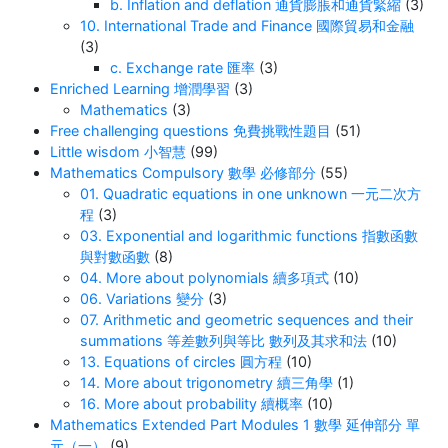
b. Inflation and deflation 通貨膨脹和通貨緊縮
(3)
10. International Trade and Finance 國際貿易和金融
(3)
c. Exchange rate 匯率
(3)
Enriched Learning 增潤學習
(3)
Mathematics
(3)
Free challenging questions 免費挑戰性題目
(51)
Little wisdom 小智慧
(99)
Mathematics Compulsory 數學 必修部分
(55)
01. Quadratic equations in one unknown 一元二次方
程
(3)
03. Exponential and logarithmic functions 指數函數
與對數函數
(8)
04. More about polynomials 續多項式
(10)
06. Variations 變分
(3)
07. Arithmetic and geometric sequences and their
summations 等差數列與等比 數列及其求和法
(10)
13. Equations of circles 圓方程
(10)
14. More about trigonometry 續三角學
(1)
16. More about probability 續概率
(10)
Mathematics Extended Part Modules 1 數學 延伸部分 單
元（一）
(9)