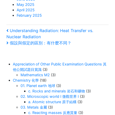
May 2025
April 2025
February 2025
Post
Previous
Understanding Radiation: Heat Transfer vs.
Post
Nuclear Radiation
navigation
Next
假設與假定的區別：有什麼不同？
Post
Appreciation of Other Public Examination Questions 其
他公開試題目賞識
(3)
Mathematics M2
(3)
Chemistry 化學
(18)
01. Planet earth 地球
(3)
c. Rocks and minerals 岩石和礦物
(3)
02. Microscopic world I 微觀世界 I
(3)
a. Atomic structure 原子結構
(3)
03. Metals 金屬
(3)
c. Reacting masses 反應質量
(3)