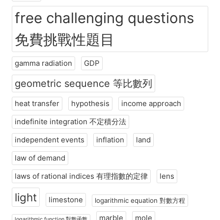
free challenging questions
免費挑戰性題目
gamma radiation
GDP
geometric sequence 等比數列
heat transfer
hypothesis
income approach
indefinite integration 不定積分法
independent events
inflation
land
law of demand
laws of rational indices 有理指數的定律
lens
light
limestone
logarithmic equation 對數方程
marble
mole
logarithmic function 對數函數