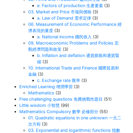
e. Factors of production 生產要素
(3)
03. Market and Price 市場與價格
(3)
a. Law of Demand 需求定律
(3)
06. Measurement of Economic Performance 經
濟表現的量度
(3)
a. National income 國民收入
(3)
09. Macroeconomic Problems and Policies 宏
觀經濟問題和政策
(3)
b. Inflation and deflation 通貨膨脹和通貨緊
縮
(3)
10. International Trade and Finance 國際貿易和
金融
(3)
c. Exchange rate 匯率
(3)
Enriched Learning 增潤學習
(3)
Mathematics
(3)
Free challenging questions 免費挑戰性題目
(51)
Little wisdom 小智慧
(99)
Mathematics Compulsory 數學 必修部分
(55)
01. Quadratic equations in one unknown 一元二
次方程
(3)
03. Exponential and logarithmic functions 指數