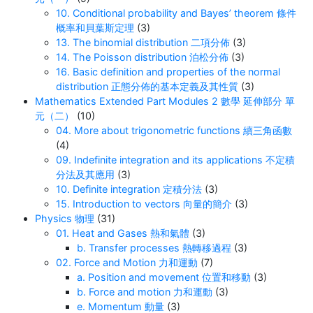
10. Conditional probability and Bayes’ theorem 條件
概率和貝葉斯定理
(3)
13. The binomial distribution 二項分佈
(3)
14. The Poisson distribution 泊松分佈
(3)
16. Basic definition and properties of the normal
distribution 正態分佈的基本定義及其性質
(3)
Mathematics Extended Part Modules 2 數學 延伸部分 單
元（二）
(10)
04. More about trigonometric functions 續三角函數
(4)
09. Indefinite integration and its applications 不定積
分法及其應用
(3)
10. Definite integration 定積分法
(3)
15. Introduction to vectors 向量的簡介
(3)
Physics 物理
(31)
01. Heat and Gases 熱和氣體
(3)
b. Transfer processes 熱轉移過程
(3)
02. Force and Motion 力和運動
(7)
a. Position and movement 位置和移動
(3)
b. Force and motion 力和運動
(3)
e. Momentum 動量
(3)