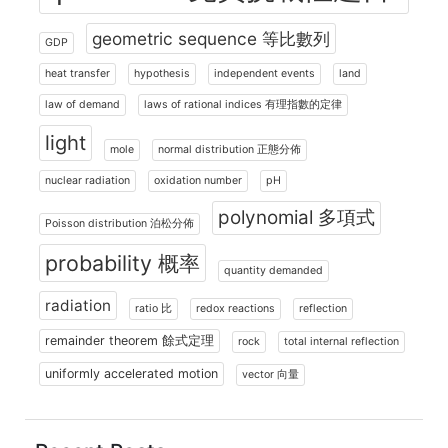
geometric sequence 等比數列
GDP
heat transfer
hypothesis
independent events
land
law of demand
laws of rational indices 有理指數的定律
light
mole
normal distribution 正態分佈
nuclear radiation
oxidation number
pH
polynomial 多項式
Poisson distribution 泊松分佈
probability 概率
quantity demanded
radiation
ratio 比
redox reactions
reflection
remainder theorem 餘式定理
rock
total internal reflection
uniformly accelerated motion
vector 向量