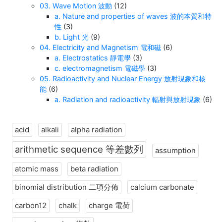
03. Wave Motion 波動
(12)
a. Nature and properties of waves 波的本質和特
性
(3)
b. Light 光
(9)
04. Electricity and Magnetism 電和磁
(6)
a. Electrostatics 靜電學
(3)
c. electromagnetism 電磁學
(3)
05. Radioactivity and Nuclear Energy 放射現象和核
能
(6)
a. Radiation and radioactivity 輻射與放射現象
(6)
acid
alkali
alpha radiation
arithmetic sequence 等差數列
assumption
atomic mass
beta radiation
binomial distribution 二項分佈
calcium carbonate
carbon12
chalk
charge 電荷