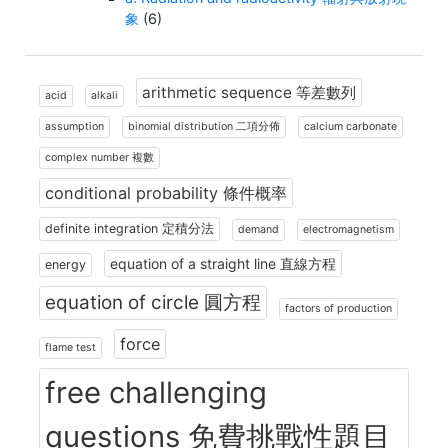
象
(6)
arithmetic sequence 等差數列
acid
alkali
assumption
binomial distribution 二項分佈
calcium carbonate
complex number 複數
conditional probability 條件概率
definite integration 定積分法
demand
electromagnetism
equation of a straight line 直線方程
energy
equation of circle 圓方程
factors of production
force
flame test
free challenging
questions 免費挑戰性題目