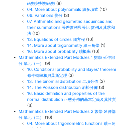
函數與對數函數
(8)
04. More about polynomials 續多項式
(10)
06. Variations 變分
(3)
07. Arithmetic and geometric sequences and
their summations 等差數列與等比 數列及其求和
法
(10)
13. Equations of circles 圓方程
(10)
14. More about trigonometry 續三角學
(1)
16. More about probability 續概率
(10)
Mathematics Extended Part Modules 1 數學 延伸部
分 單元（一）
(9)
10. Conditional probability and Bayes’ theorem
條件概率和貝葉斯定理
(3)
13. The binomial distribution 二項分佈
(3)
14. The Poisson distribution 泊松分佈
(3)
16. Basic definition and properties of the
normal distribution 正態分佈的基本定義及其性質
(3)
Mathematics Extended Part Modules 2 數學 延伸部
分 單元（二）
(10)
04. More about trigonometric functions 續三角