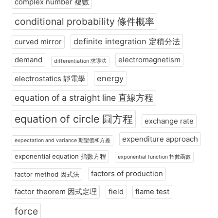
complex number 複數
conditional probability 條件概率
definite integration 定積分法
curved mirror
demand
electromagnetism
differentiation 求導法
energy
electrostatics 靜電學
equation of a straight line 直線方程
equation of circle 圓方程
exchange rate
expenditure approach
expectation and variance 期望值和方差
exponential equation 指數方程
exponential function 指數函數
factors of production
factor method 因式法
factor theorem 因式定理
field
flame test
force