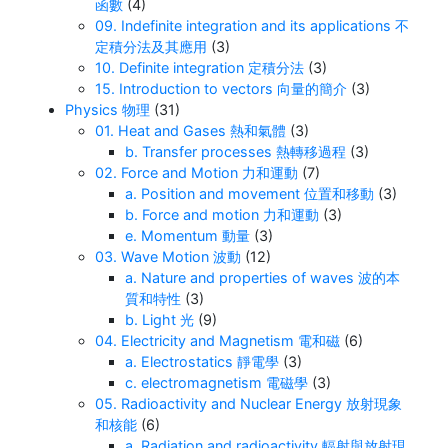
函數
(4)
09. Indefinite integration and its applications 不
定積分法及其應用
(3)
10. Definite integration 定積分法
(3)
15. Introduction to vectors 向量的簡介
(3)
Physics 物理
(31)
01. Heat and Gases 熱和氣體
(3)
b. Transfer processes 熱轉移過程
(3)
02. Force and Motion 力和運動
(7)
a. Position and movement 位置和移動
(3)
b. Force and motion 力和運動
(3)
e. Momentum 動量
(3)
03. Wave Motion 波動
(12)
a. Nature and properties of waves 波的本
質和特性
(3)
b. Light 光
(9)
04. Electricity and Magnetism 電和磁
(6)
a. Electrostatics 靜電學
(3)
c. electromagnetism 電磁學
(3)
05. Radioactivity and Nuclear Energy 放射現象
和核能
(6)
a. Radiation and radioactivity 輻射與放射現