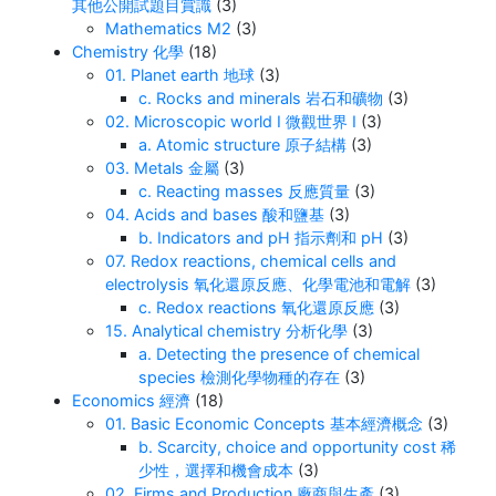
其他公開試題目賞識
(3)
Mathematics M2
(3)
Chemistry 化學
(18)
01. Planet earth 地球
(3)
c. Rocks and minerals 岩石和礦物
(3)
02. Microscopic world I 微觀世界 I
(3)
a. Atomic structure 原子結構
(3)
03. Metals 金屬
(3)
c. Reacting masses 反應質量
(3)
04. Acids and bases 酸和鹽基
(3)
b. Indicators and pH 指示劑和 pH
(3)
07. Redox reactions, chemical cells and
electrolysis 氧化還原反應、化學電池和電解
(3)
c. Redox reactions 氧化還原反應
(3)
15. Analytical chemistry 分析化學
(3)
a. Detecting the presence of chemical
species 檢測化學物種的存在
(3)
Economics 經濟
(18)
01. Basic Economic Concepts 基本經濟概念
(3)
b. Scarcity, choice and opportunity cost 稀
少性，選擇和機會成本
(3)
02. Firms and Production 廠商與生產
(3)