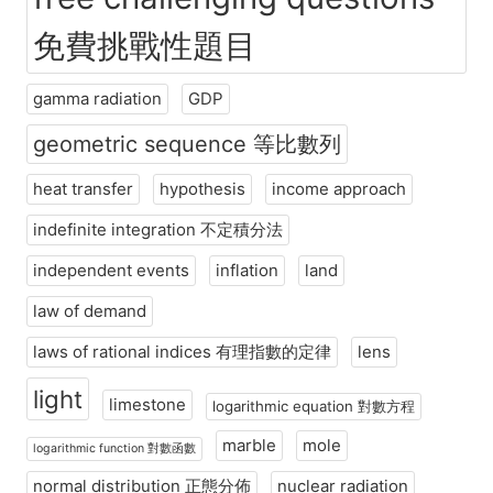
免費挑戰性題目
gamma radiation
GDP
geometric sequence 等比數列
heat transfer
hypothesis
income approach
indefinite integration 不定積分法
independent events
inflation
land
law of demand
laws of rational indices 有理指數的定律
lens
light
limestone
logarithmic equation 對數方程
marble
mole
logarithmic function 對數函數
normal distribution 正態分佈
nuclear radiation