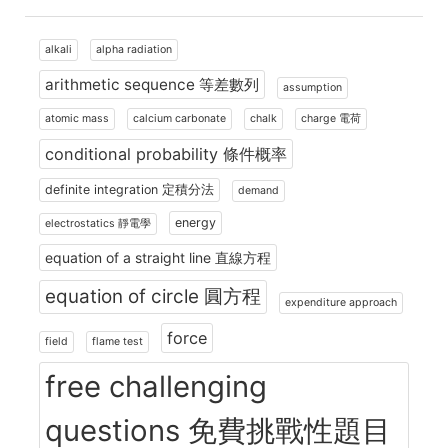
alkali
alpha radiation
arithmetic sequence 等差數列
assumption
atomic mass
calcium carbonate
chalk
charge 電荷
conditional probability 條件概率
definite integration 定積分法
demand
energy
electrostatics 靜電學
equation of a straight line 直線方程
equation of circle 圓方程
expenditure approach
force
field
flame test
free challenging
questions 免費挑戰性題目