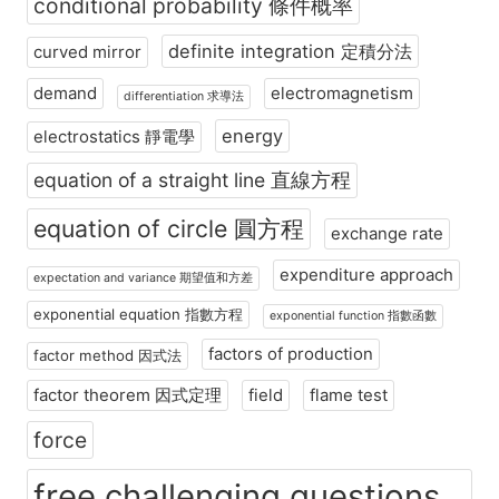
conditional probability 條件概率
definite integration 定積分法
curved mirror
demand
electromagnetism
differentiation 求導法
energy
electrostatics 靜電學
equation of a straight line 直線方程
equation of circle 圓方程
exchange rate
expenditure approach
expectation and variance 期望值和方差
exponential equation 指數方程
exponential function 指數函數
factors of production
factor method 因式法
factor theorem 因式定理
field
flame test
force
free challenging questions