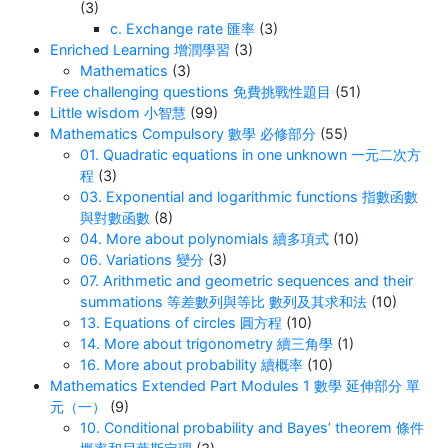
(3)
c. Exchange rate 匯率
(3)
Enriched Learning 增潤學習
(3)
Mathematics
(3)
Free challenging questions 免費挑戰性題目
(51)
Little wisdom 小智慧
(99)
Mathematics Compulsory 數學 必修部分
(55)
01. Quadratic equations in one unknown 一元二次方
程
(3)
03. Exponential and logarithmic functions 指數函數
與對數函數
(8)
04. More about polynomials 續多項式
(10)
06. Variations 變分
(3)
07. Arithmetic and geometric sequences and their
summations 等差數列與等比 數列及其求和法
(10)
13. Equations of circles 圓方程
(10)
14. More about trigonometry 續三角學
(1)
16. More about probability 續概率
(10)
Mathematics Extended Part Modules 1 數學 延伸部分 單
元（一）
(9)
10. Conditional probability and Bayes’ theorem 條件