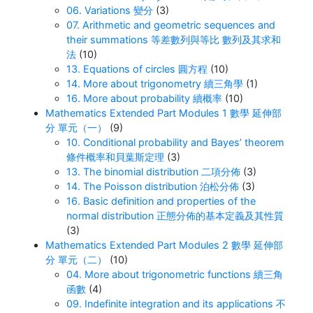
06. Variations 變分
(3)
07. Arithmetic and geometric sequences and
their summations 等差數列與等比 數列及其求和
法
(10)
13. Equations of circles 圓方程
(10)
14. More about trigonometry 續三角學
(1)
16. More about probability 續概率
(10)
Mathematics Extended Part Modules 1 數學 延伸部
分 單元（一）
(9)
10. Conditional probability and Bayes’ theorem
條件概率和貝葉斯定理
(3)
13. The binomial distribution 二項分佈
(3)
14. The Poisson distribution 泊松分佈
(3)
16. Basic definition and properties of the
normal distribution 正態分佈的基本定義及其性質
(3)
Mathematics Extended Part Modules 2 數學 延伸部
分 單元（二）
(10)
04. More about trigonometric functions 續三角
函數
(4)
09. Indefinite integration and its applications 不