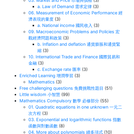
03. Market and Price 市場與價格
(3)
a. Law of Demand 需求定律
(3)
06. Measurement of Economic Performance 經
濟表現的量度
(3)
a. National income 國民收入
(3)
09. Macroeconomic Problems and Policies 宏
觀經濟問題和政策
(3)
b. Inflation and deflation 通貨膨脹和通貨緊
縮
(3)
10. International Trade and Finance 國際貿易和
金融
(3)
c. Exchange rate 匯率
(3)
Enriched Learning 增潤學習
(3)
Mathematics
(3)
Free challenging questions 免費挑戰性題目
(51)
Little wisdom 小智慧
(99)
Mathematics Compulsory 數學 必修部分
(55)
01. Quadratic equations in one unknown 一元二
次方程
(3)
03. Exponential and logarithmic functions 指數
函數與對數函數
(8)
04. More about polynomials 續多項式
(10)