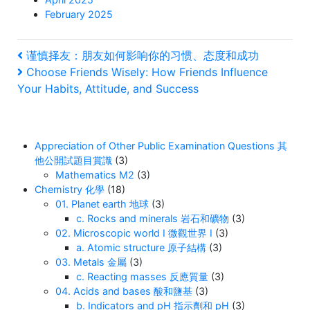
February 2025
Post
Previous
谨慎择友：朋友如何影响你的习惯、态度和成功
Post
Next
Choose Friends Wisely: How Friends Influence
navigation
Post
Your Habits, Attitude, and Success
Appreciation of Other Public Examination Questions 其
他公開試題目賞識
(3)
Mathematics M2
(3)
Chemistry 化學
(18)
01. Planet earth 地球
(3)
c. Rocks and minerals 岩石和礦物
(3)
02. Microscopic world I 微觀世界 I
(3)
a. Atomic structure 原子結構
(3)
03. Metals 金屬
(3)
c. Reacting masses 反應質量
(3)
04. Acids and bases 酸和鹽基
(3)
b. Indicators and pH 指示劑和 pH
(3)