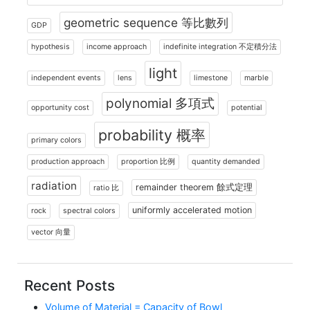
geometric sequence 等比數列
GDP
hypothesis
income approach
indefinite integration 不定積分法
light
independent events
lens
limestone
marble
polynomial 多項式
opportunity cost
potential
probability 概率
primary colors
production approach
proportion 比例
quantity demanded
radiation
remainder theorem 餘式定理
ratio 比
uniformly accelerated motion
rock
spectral colors
vector 向量
Recent Posts
Volume of Material = Capacity of Bowl