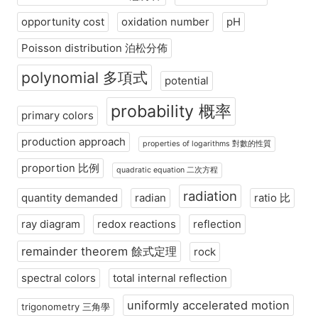
opportunity cost
oxidation number
pH
Poisson distribution 泊松分佈
polynomial 多項式
potential
probability 概率
primary colors
production approach
properties of logarithms 對數的性質
proportion 比例
quadratic equation 二次方程
radiation
quantity demanded
radian
ratio 比
ray diagram
redox reactions
reflection
remainder theorem 餘式定理
rock
spectral colors
total internal reflection
uniformly accelerated motion
trigonometry 三角學