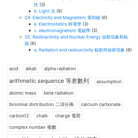
性
(3)
b. Light 光
(9)
04. Electricity and Magnetism 電和磁
(6)
a. Electrostatics 靜電學
(3)
c. electromagnetism 電磁學
(3)
05. Radioactivity and Nuclear Energy 放射現象和核
能
(6)
a. Radiation and radioactivity 輻射與放射現象
(6)
acid
alkali
alpha radiation
arithmetic sequence 等差數列
assumption
atomic mass
beta radiation
binomial distribution 二項分佈
calcium carbonate
carbon12
chalk
charge 電荷
complex number 複數