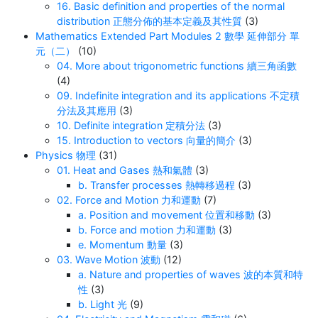
16. Basic definition and properties of the normal
distribution 正態分佈的基本定義及其性質
(3)
Mathematics Extended Part Modules 2 數學 延伸部分 單
元（二）
(10)
04. More about trigonometric functions 續三角函數
(4)
09. Indefinite integration and its applications 不定積
分法及其應用
(3)
10. Definite integration 定積分法
(3)
15. Introduction to vectors 向量的簡介
(3)
Physics 物理
(31)
01. Heat and Gases 熱和氣體
(3)
b. Transfer processes 熱轉移過程
(3)
02. Force and Motion 力和運動
(7)
a. Position and movement 位置和移動
(3)
b. Force and motion 力和運動
(3)
e. Momentum 動量
(3)
03. Wave Motion 波動
(12)
a. Nature and properties of waves 波的本質和特
性
(3)
b. Light 光
(9)