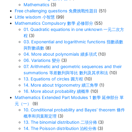
Mathematics
(3)
Free challenging questions 免費挑戰性題目
(51)
Little wisdom 小智慧
(99)
Mathematics Compulsory 數學 必修部分
(55)
01. Quadratic equations in one unknown 一元二次方
程
(3)
03. Exponential and logarithmic functions 指數函數
與對數函數
(8)
04. More about polynomials 續多項式
(10)
06. Variations 變分
(3)
07. Arithmetic and geometric sequences and their
summations 等差數列與等比 數列及其求和法
(10)
13. Equations of circles 圓方程
(10)
14. More about trigonometry 續三角學
(1)
16. More about probability 續概率
(10)
Mathematics Extended Part Modules 1 數學 延伸部分 單
元（一）
(9)
10. Conditional probability and Bayes’ theorem 條件
概率和貝葉斯定理
(3)
13. The binomial distribution 二項分佈
(3)
14. The Poisson distribution 泊松分佈
(3)