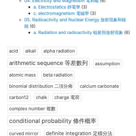
04. Electricity and Magnetism 電和磁
(6)
a. Electrostatics 靜電學
(3)
c. electromagnetism 電磁學
(3)
05. Radioactivity and Nuclear Energy 放射現象和核
能
(6)
a. Radiation and radioactivity 輻射與放射現象
(6)
acid
alkali
alpha radiation
arithmetic sequence 等差數列
assumption
atomic mass
beta radiation
binomial distribution 二項分佈
calcium carbonate
carbon12
chalk
charge 電荷
complex number 複數
conditional probability 條件概率
definite integration 定積分法
curved mirror