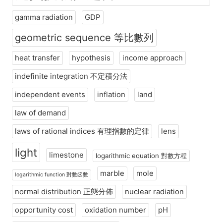
gamma radiation
GDP
geometric sequence 等比數列
heat transfer
hypothesis
income approach
indefinite integration 不定積分法
independent events
inflation
land
law of demand
laws of rational indices 有理指數的定律
lens
light
limestone
logarithmic equation 對數方程
marble
mole
logarithmic function 對數函數
normal distribution 正態分佈
nuclear radiation
opportunity cost
oxidation number
pH