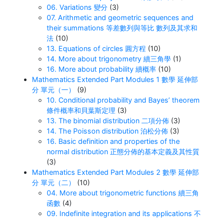
06. Variations 變分
(3)
07. Arithmetic and geometric sequences and
their summations 等差數列與等比 數列及其求和
法
(10)
13. Equations of circles 圓方程
(10)
14. More about trigonometry 續三角學
(1)
16. More about probability 續概率
(10)
Mathematics Extended Part Modules 1 數學 延伸部
分 單元（一）
(9)
10. Conditional probability and Bayes’ theorem
條件概率和貝葉斯定理
(3)
13. The binomial distribution 二項分佈
(3)
14. The Poisson distribution 泊松分佈
(3)
16. Basic definition and properties of the
normal distribution 正態分佈的基本定義及其性質
(3)
Mathematics Extended Part Modules 2 數學 延伸部
分 單元（二）
(10)
04. More about trigonometric functions 續三角
函數
(4)
09. Indefinite integration and its applications 不