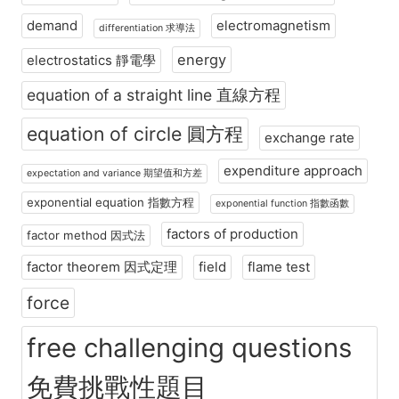
demand
electromagnetism
differentiation 求導法
energy
electrostatics 靜電學
equation of a straight line 直線方程
equation of circle 圓方程
exchange rate
expenditure approach
expectation and variance 期望值和方差
exponential equation 指數方程
exponential function 指數函數
factors of production
factor method 因式法
factor theorem 因式定理
field
flame test
force
free challenging questions
免費挑戰性題目