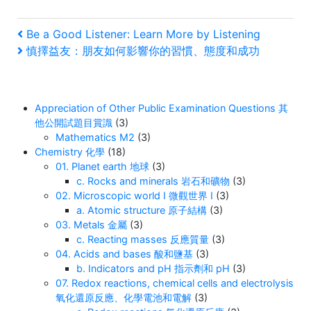
Post
Previous
Be a Good Listener: Learn More by Listening
Post
Next
慎擇益友：朋友如何影響你的習慣、態度和成功
navigation
Post
Appreciation of Other Public Examination Questions 其
他公開試題目賞識
(3)
Mathematics M2
(3)
Chemistry 化學
(18)
01. Planet earth 地球
(3)
c. Rocks and minerals 岩石和礦物
(3)
02. Microscopic world I 微觀世界 I
(3)
a. Atomic structure 原子結構
(3)
03. Metals 金屬
(3)
c. Reacting masses 反應質量
(3)
04. Acids and bases 酸和鹽基
(3)
b. Indicators and pH 指示劑和 pH
(3)
07. Redox reactions, chemical cells and electrolysis
氧化還原反應、化學電池和電解
(3)