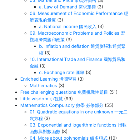
03. Market and Price 市場與價格
(3)
a. Law of Demand 需求定律
(3)
06. Measurement of Economic Performance 經
濟表現的量度
(3)
a. National income 國民收入
(3)
09. Macroeconomic Problems and Policies 宏
觀經濟問題和政策
(3)
b. Inflation and deflation 通貨膨脹和通貨緊
縮
(3)
10. International Trade and Finance 國際貿易和
金融
(3)
c. Exchange rate 匯率
(3)
Enriched Learning 增潤學習
(3)
Mathematics
(3)
Free challenging questions 免費挑戰性題目
(51)
Little wisdom 小智慧
(99)
Mathematics Compulsory 數學 必修部分
(55)
01. Quadratic equations in one unknown 一元二
次方程
(3)
03. Exponential and logarithmic functions 指數
函數與對數函數
(8)
04. More about polynomials 續多項式
(10)