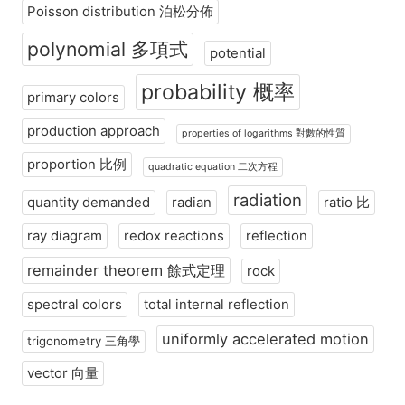
Poisson distribution 泊松分佈
polynomial 多項式
potential
probability 概率
primary colors
production approach
properties of logarithms 對數的性質
proportion 比例
quadratic equation 二次方程
radiation
quantity demanded
radian
ratio 比
ray diagram
redox reactions
reflection
remainder theorem 餘式定理
rock
spectral colors
total internal reflection
uniformly accelerated motion
trigonometry 三角學
vector 向量