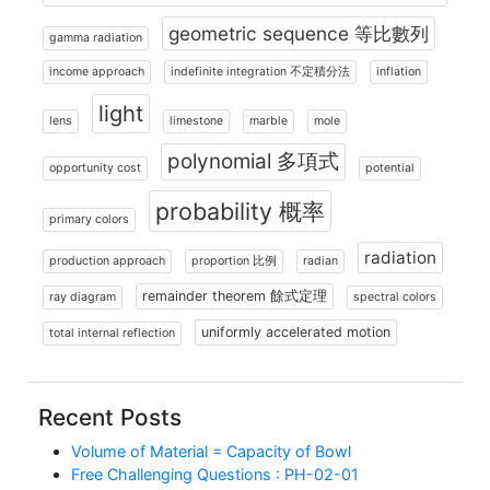
geometric sequence 等比數列
gamma radiation
income approach
indefinite integration 不定積分法
inflation
light
lens
limestone
marble
mole
polynomial 多項式
opportunity cost
potential
probability 概率
primary colors
radiation
production approach
proportion 比例
radian
remainder theorem 餘式定理
ray diagram
spectral colors
uniformly accelerated motion
total internal reflection
Recent Posts
Volume of Material = Capacity of Bowl
Free Challenging Questions : PH-02-01