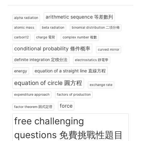
arithmetic sequence 等差數列
alpha radiation
atomic mass
beta radiation
binomial distribution 二項分佈
carbon12
charge 電荷
complex number 複數
conditional probability 條件概率
curved mirror
definite integration 定積分法
electrostatics 靜電學
equation of a straight line 直線方程
energy
equation of circle 圓方程
exchange rate
expenditure approach
factors of production
force
factor theorem 因式定理
free challenging
questions 免費挑戰性題目