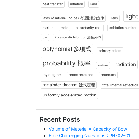
heat transfer
inflation
land
light
laws of rational indices 有理指數的定律
lens
marble
mole
opportunity cost
oxidation number
pH
Poisson distribution 泊松分佈
polynomial 多項式
primary colors
probability 概率
radiation
radian
ray diagram
redox reactions
reflection
remainder theorem 餘式定理
total internal reflection
uniformly accelerated motion
Recent Posts
Volume of Material = Capacity of Bowl
Free Challenging Questions : PH-02-01