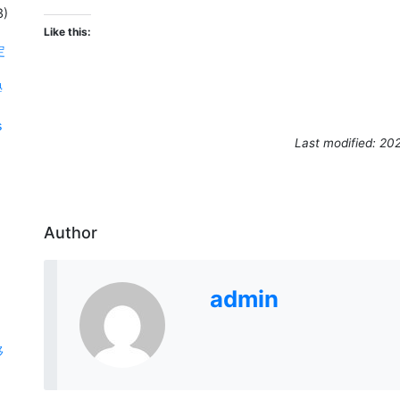
3)
Like this:
定
學
s
Last modified: 20
Author
admin
移