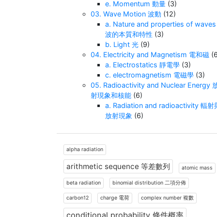
e. Momentum 動量
(3)
03. Wave Motion 波動
(12)
a. Nature and properties of waves
波的本質和特性
(3)
b. Light 光
(9)
04. Electricity and Magnetism 電和磁
(6
a. Electrostatics 靜電學
(3)
c. electromagnetism 電磁學
(3)
05. Radioactivity and Nuclear Energy 
射現象和核能
(6)
a. Radiation and radioactivity 輻
放射現象
(6)
alpha radiation
arithmetic sequence 等差數列
atomic mass
beta radiation
binomial distribution 二項分佈
carbon12
charge 電荷
complex number 複數
conditional probability 條件概率