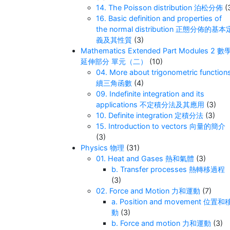
14. The Poisson distribution 泊松分佈
(
16. Basic definition and properties of
the normal distribution 正態分佈的基本
義及其性質
(3)
Mathematics Extended Part Modules 2 數
延伸部分 單元（二）
(10)
04. More about trigonometric function
續三角函數
(4)
09. Indefinite integration and its
applications 不定積分法及其應用
(3)
10. Definite integration 定積分法
(3)
15. Introduction to vectors 向量的簡介
(3)
Physics 物理
(31)
01. Heat and Gases 熱和氣體
(3)
b. Transfer processes 熱轉移過程
(3)
02. Force and Motion 力和運動
(7)
a. Position and movement 位置和
動
(3)
b. Force and motion 力和運動
(3)