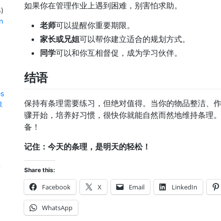
如果你在管理作业上遇到困难，别害怕求助。
)
n
老师
可以提醒你重要期限。
家长或兄姐
可以帮你建立适合的规划方式。
同学
可以和你互相督促，成为学习伙伴。
结语
es
保持有条理需要练习，但绝对值得。当你的物品整洁、
數
骤开始，培养好习惯，很快你就能自然而然地维持条理
备！
记住：今天的条理，是明天的轻松！
學
Share this:
Facebook
X
Email
LinkedIn
WhatsApp