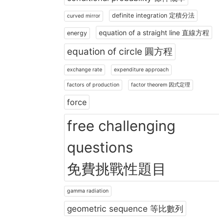
definite integration 定積分法
curved mirror
equation of a straight line 直線方程
energy
equation of circle 圓方程
exchange rate
expenditure approach
factors of production
factor theorem 因式定理
force
free challenging
questions
免費挑戰性題目
gamma radiation
geometric sequence 等比數列