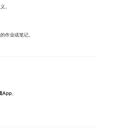
讲义。
失的作业或笔记。
App
。