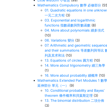
Little wisdom 小智慧
(99)
Mathematics Compulsory 數學 必修部分
(55
01. Quadratic equations in one unknow
一元二次方程
(3)
03. Exponential and logarithmic
functions 指數函數與對數函數
(8)
04. More about polynomials 續多項式
(10)
06. Variations 變分
(3)
07. Arithmetic and geometric sequenc
and their summations 等差數列與等比 
列及其求和法
(10)
13. Equations of circles 圓方程
(10)
14. More about trigonometry 續三角學
(1)
16. More about probability 續概率
(10)
Mathematics Extended Part Modules 1 數
延伸部分 單元（一）
(9)
10. Conditional probability and Bayes’
theorem 條件概率和貝葉斯定理
(3)
13. The binomial distribution 二項分佈
(3)