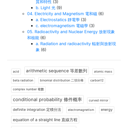
質和特性
(3)
b. Light 光
(9)
04. Electricity and Magnetism 電和磁
(6)
a. Electrostatics 靜電學
(3)
c. electromagnetism 電磁學
(3)
05. Radioactivity and Nuclear Energy 放射現象
和核能
(6)
a. Radiation and radioactivity 輻射與放射現
象
(6)
arithmetic sequence 等差數列
acid
atomic mass
beta radiation
binomial distribution 二項分佈
carbon12
complex number 複數
conditional probability 條件概率
curved mirror
definite integration 定積分法
energy
electromagnetism
equation of a straight line 直線方程