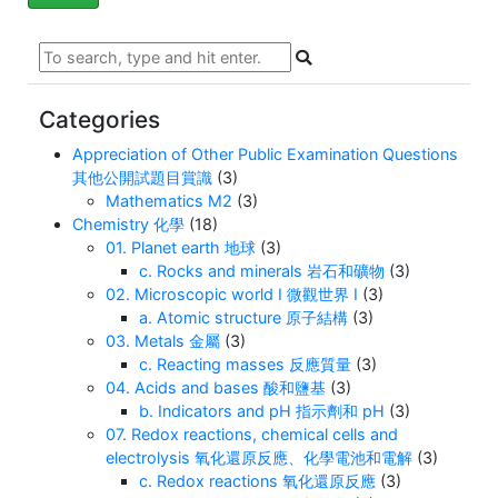
Categories
Appreciation of Other Public Examination Questions
其他公開試題目賞識
(3)
Mathematics M2
(3)
Chemistry 化學
(18)
01. Planet earth 地球
(3)
c. Rocks and minerals 岩石和礦物
(3)
02. Microscopic world I 微觀世界 I
(3)
a. Atomic structure 原子結構
(3)
03. Metals 金屬
(3)
c. Reacting masses 反應質量
(3)
04. Acids and bases 酸和鹽基
(3)
b. Indicators and pH 指示劑和 pH
(3)
07. Redox reactions, chemical cells and
electrolysis 氧化還原反應、化學電池和電解
(3)
c. Redox reactions 氧化還原反應
(3)