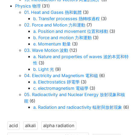
Physics 物理
(31)
01. Heat and Gases 熱和氣體
(3)
b. Transfer processes 熱轉移過程
(3)
02. Force and Motion 力和運動
(7)
a. Position and movement 位置和移動
(3)
b. Force and motion 力和運動
(3)
e. Momentum 動量
(3)
03. Wave Motion 波動
(12)
a. Nature and properties of waves 波的本質和特
性
(3)
b. Light 光
(9)
04. Electricity and Magnetism 電和磁
(6)
a. Electrostatics 靜電學
(3)
c. electromagnetism 電磁學
(3)
05. Radioactivity and Nuclear Energy 放射現象和核
能
(6)
a. Radiation and radioactivity 輻射與放射現象
(6)
acid
alkali
alpha radiation