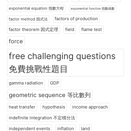
exponential equation 指數方程
exponential function 指數函數
factors of production
factor method 因式法
factor theorem 因式定理
field
flame test
force
free challenging questions
免費挑戰性題目
gamma radiation
GDP
geometric sequence 等比數列
heat transfer
hypothesis
income approach
indefinite integration 不定積分法
independent events
inflation
land