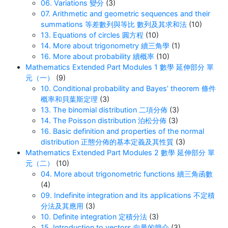
06. Variations 變分
(3)
07. Arithmetic and geometric sequences and their
summations 等差數列與等比 數列及其求和法
(10)
13. Equations of circles 圓方程
(10)
14. More about trigonometry 續三角學
(1)
16. More about probability 續概率
(10)
Mathematics Extended Part Modules 1 數學 延伸部分 單
元（一）
(9)
10. Conditional probability and Bayes’ theorem 條件
概率和貝葉斯定理
(3)
13. The binomial distribution 二項分佈
(3)
14. The Poisson distribution 泊松分佈
(3)
16. Basic definition and properties of the normal
distribution 正態分佈的基本定義及其性質
(3)
Mathematics Extended Part Modules 2 數學 延伸部分 單
元（二）
(10)
04. More about trigonometric functions 續三角函數
(4)
09. Indefinite integration and its applications 不定積
分法及其應用
(3)
10. Definite integration 定積分法
(3)
15. Introduction to vectors 向量的簡介
(3)