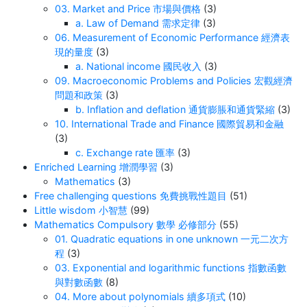
03. Market and Price 市場與價格
(3)
a. Law of Demand 需求定律
(3)
06. Measurement of Economic Performance 經濟表
現的量度
(3)
a. National income 國民收入
(3)
09. Macroeconomic Problems and Policies 宏觀經濟
問題和政策
(3)
b. Inflation and deflation 通貨膨脹和通貨緊縮
(3)
10. International Trade and Finance 國際貿易和金融
(3)
c. Exchange rate 匯率
(3)
Enriched Learning 增潤學習
(3)
Mathematics
(3)
Free challenging questions 免費挑戰性題目
(51)
Little wisdom 小智慧
(99)
Mathematics Compulsory 數學 必修部分
(55)
01. Quadratic equations in one unknown 一元二次方
程
(3)
03. Exponential and logarithmic functions 指數函數
與對數函數
(8)
04. More about polynomials 續多項式
(10)