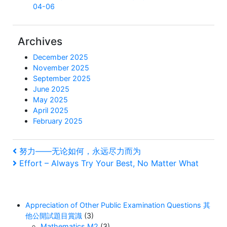
04-06
Archives
December 2025
November 2025
September 2025
June 2025
May 2025
April 2025
February 2025
Post
Previous
努力——无论如何，永远尽力而为
Post
Next
Effort – Always Try Your Best, No Matter What
navigation
Post
Appreciation of Other Public Examination Questions 其
他公開試題目賞識
(3)
Mathematics M2
(3)