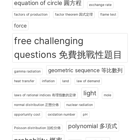
equation of circle 圓方程
exchange rate
factors of production
factor theorem 因式定理
flame test
force
free challenging
questions 免費挑戰性題目
geometric sequence 等比數列
gamma radiation
heat transfer
inflation
land
law of demand
light
laws of rational indices 有理指數的定律
mole
normal distribution 正態分佈
nuclear radiation
opportunity cost
oxidation number
pH
polynomial 多項式
Poisson distribution 泊松分佈