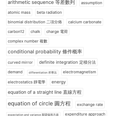
arithmetic sequence 等差數列
assumption
atomic mass
beta radiation
binomial distribution 二項分佈
calcium carbonate
carbon12
chalk
charge 電荷
complex number 複數
conditional probability 條件概率
definite integration 定積分法
curved mirror
demand
electromagnetism
differentiation 求導法
energy
electrostatics 靜電學
equation of a straight line 直線方程
equation of circle 圓方程
exchange rate
expenditure approach
expectation and variance 期望值和方差