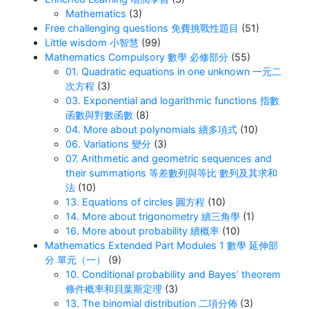
Mathematics
(3)
Free challenging questions 免費挑戰性題目
(51)
Little wisdom 小智慧
(99)
Mathematics Compulsory 數學 必修部分
(55)
01. Quadratic equations in one unknown 一元二
次方程
(3)
03. Exponential and logarithmic functions 指數
函數與對數函數
(8)
04. More about polynomials 續多項式
(10)
06. Variations 變分
(3)
07. Arithmetic and geometric sequences and
their summations 等差數列與等比 數列及其求和
法
(10)
13. Equations of circles 圓方程
(10)
14. More about trigonometry 續三角學
(1)
16. More about probability 續概率
(10)
Mathematics Extended Part Modules 1 數學 延伸部
分 單元（一）
(9)
10. Conditional probability and Bayes’ theorem
條件概率和貝葉斯定理
(3)
13. The binomial distribution 二項分佈
(3)