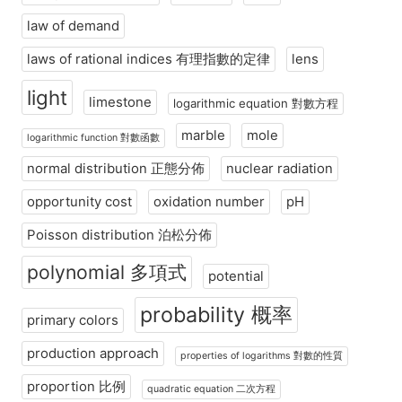
law of demand
laws of rational indices 有理指數的定律
lens
light
limestone
logarithmic equation 對數方程
marble
mole
logarithmic function 對數函數
normal distribution 正態分佈
nuclear radiation
opportunity cost
oxidation number
pH
Poisson distribution 泊松分佈
polynomial 多項式
potential
probability 概率
primary colors
production approach
properties of logarithms 對數的性質
proportion 比例
quadratic equation 二次方程