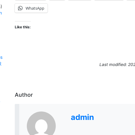
)
WhatsApp
n
Like this:
es
數
Last modified: 20
Author
學
admin