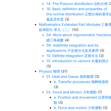
14. The Poisson distribution 泊松分佈
(
16. Basic definition and properties of
the normal distribution 正態分佈的基本
義及其性質
(3)
Mathematics Extended Part Modules 2 數
延伸部分 單元（二）
(10)
04. More about trigonometric function
續三角函數
(4)
09. Indefinite integration and its
applications 不定積分法及其應用
(3)
10. Definite integration 定積分法
(3)
15. Introduction to vectors 向量的簡介
(3)
Physics 物理
(31)
01. Heat and Gases 熱和氣體
(3)
b. Transfer processes 熱轉移過程
(3)
02. Force and Motion 力和運動
(7)
a. Position and movement 位置和
動
(3)
b. Force and motion 力和運動
(3)