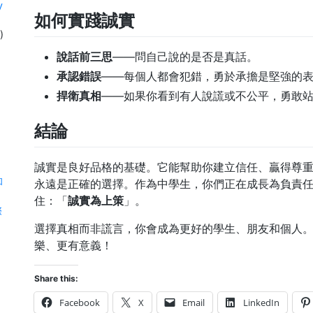
y
如何實踐誠實
)
說話前三思
——問自己說的是否是真話。
承認錯誤
——每個人都會犯錯，勇於承擔是堅強的
捍衛真相
——如果你看到有人說謊或不公平，勇敢
結論
誠實是良好品格的基礎。它能幫助你建立信任、贏得尊
和
永遠是正確的選擇。作為中學生，你們正在成長為負責
住：「
誠實為上策
」。
際
選擇真相而非謊言，你會成為更好的學生、朋友和個人
樂、更有意義！
Share this:
Facebook
X
Email
LinkedIn