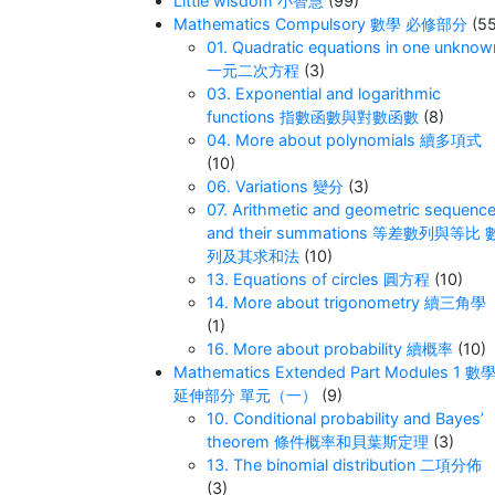
Little wisdom 小智慧
(99)
Mathematics Compulsory 數學 必修部分
(55
01. Quadratic equations in one unknow
一元二次方程
(3)
03. Exponential and logarithmic
functions 指數函數與對數函數
(8)
04. More about polynomials 續多項式
(10)
06. Variations 變分
(3)
07. Arithmetic and geometric sequenc
and their summations 等差數列與等比 
列及其求和法
(10)
13. Equations of circles 圓方程
(10)
14. More about trigonometry 續三角學
(1)
16. More about probability 續概率
(10)
Mathematics Extended Part Modules 1 數
延伸部分 單元（一）
(9)
10. Conditional probability and Bayes’
theorem 條件概率和貝葉斯定理
(3)
13. The binomial distribution 二項分佈
(3)