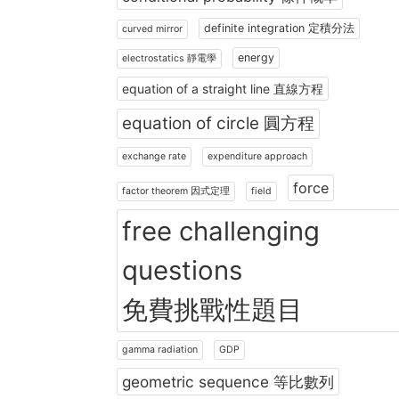
definite integration 定積分法
curved mirror
energy
electrostatics 靜電學
equation of a straight line 直線方程
equation of circle 圓方程
exchange rate
expenditure approach
force
factor theorem 因式定理
field
free challenging
questions
免費挑戰性題目
gamma radiation
GDP
geometric sequence 等比數列