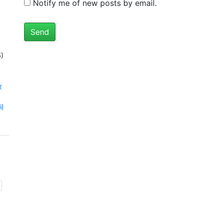
Notify me of new posts by email.
)
放
射與