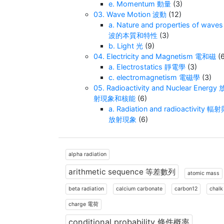
e. Momentum 動量
(3)
03. Wave Motion 波動
(12)
a. Nature and properties of waves
波的本質和特性
(3)
b. Light 光
(9)
04. Electricity and Magnetism 電和磁
(6
a. Electrostatics 靜電學
(3)
c. electromagnetism 電磁學
(3)
05. Radioactivity and Nuclear Energy 
射現象和核能
(6)
a. Radiation and radioactivity 輻
放射現象
(6)
alpha radiation
arithmetic sequence 等差數列
atomic mass
beta radiation
calcium carbonate
carbon12
chalk
charge 電荷
conditional probability 條件概率