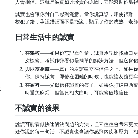
人會相信。這就是誠實如此珍貴的原因，它能幫助你贏
誠實也會讓你對自己感到滿意。當你說真話，即使很難
校犯了錯，承認錯誤而不是撒謊，顯示了你的成熟。老
日常生活中的誠實
在學校
——如果你忘記寫作業，誠實承認比找藉口
次機會。考試作弊看似是簡單的解決方法，但它會
與朋友相處
——真正的友誼建立在信任之上。如果
d
電
你。保持誠實，即使在困難的時候，也能讓友誼更
在家裡
——父母信任誠實的孩子。如果你打破東西
)
時避免麻煩，但當真相大白時，可能會破壞信任。
不誠實的後果
存
說謊可能看似快速解決問題的方法，但它往往會帶來更
疑你說的每一句話。不誠實也會讓你感到內疚和壓力。