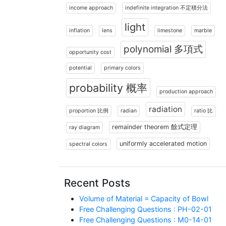
income approach
indefinite integration 不定積分法
light
inflation
lens
limestone
marble
polynomial 多項式
opportunity cost
potential
primary colors
probability 概率
production approach
radiation
proportion 比例
radian
ratio 比
remainder theorem 餘式定理
ray diagram
uniformly accelerated motion
spectral colors
Recent Posts
Volume of Material = Capacity of Bowl
Free Challenging Questions : PH-02-01
Free Challenging Questions : M0-14-01