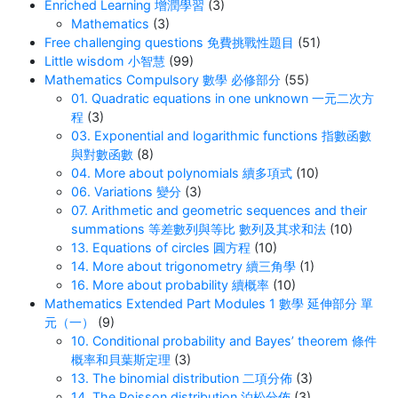
Enriched Learning 增潤學習
(3)
Mathematics
(3)
Free challenging questions 免費挑戰性題目
(51)
Little wisdom 小智慧
(99)
Mathematics Compulsory 數學 必修部分
(55)
01. Quadratic equations in one unknown 一元二次方
程
(3)
03. Exponential and logarithmic functions 指數函數
與對數函數
(8)
04. More about polynomials 續多項式
(10)
06. Variations 變分
(3)
07. Arithmetic and geometric sequences and their
summations 等差數列與等比 數列及其求和法
(10)
13. Equations of circles 圓方程
(10)
14. More about trigonometry 續三角學
(1)
16. More about probability 續概率
(10)
Mathematics Extended Part Modules 1 數學 延伸部分 單
元（一）
(9)
10. Conditional probability and Bayes’ theorem 條件
概率和貝葉斯定理
(3)
13. The binomial distribution 二項分佈
(3)
14. The Poisson distribution 泊松分佈
(3)