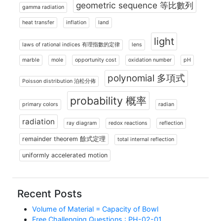
geometric sequence 等比數列
gamma radiation
heat transfer
inflation
land
light
laws of rational indices 有理指數的定律
lens
marble
mole
opportunity cost
oxidation number
pH
polynomial 多項式
Poisson distribution 泊松分佈
probability 概率
primary colors
radian
radiation
ray diagram
redox reactions
reflection
remainder theorem 餘式定理
total internal reflection
uniformly accelerated motion
Recent Posts
Volume of Material = Capacity of Bowl
Free Challenging Questions : PH-02-01