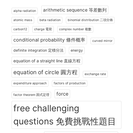
arithmetic sequence 等差數列
alpha radiation
atomic mass
beta radiation
binomial distribution 二項分佈
carbon12
charge 電荷
complex number 複數
conditional probability 條件概率
curved mirror
definite integration 定積分法
energy
equation of a straight line 直線方程
equation of circle 圓方程
exchange rate
expenditure approach
factors of production
force
factor theorem 因式定理
free challenging
questions 免費挑戰性題目