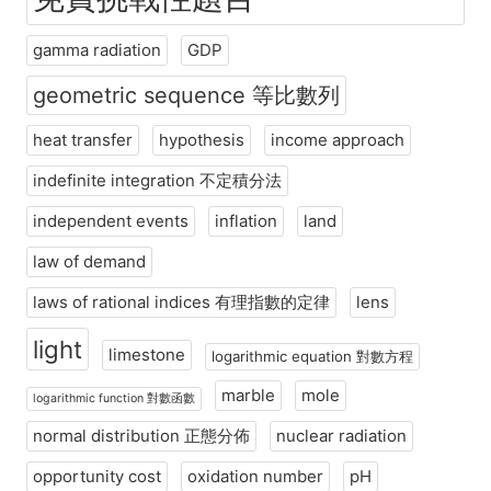
gamma radiation
GDP
geometric sequence 等比數列
heat transfer
hypothesis
income approach
indefinite integration 不定積分法
independent events
inflation
land
law of demand
laws of rational indices 有理指數的定律
lens
light
limestone
logarithmic equation 對數方程
marble
mole
logarithmic function 對數函數
normal distribution 正態分佈
nuclear radiation
opportunity cost
oxidation number
pH