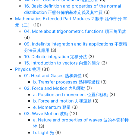
16. Basic definition and properties of the normal
distribution 正態分佈的基本定義及其性質
(3)
Mathematics Extended Part Modules 2 數學 延伸部分 單
元（二）
(10)
04. More about trigonometric functions 續三角函數
(4)
09. Indefinite integration and its applications 不定積
分法及其應用
(3)
10. Definite integration 定積分法
(3)
15. Introduction to vectors 向量的簡介
(3)
Physics 物理
(31)
01. Heat and Gases 熱和氣體
(3)
b. Transfer processes 熱轉移過程
(3)
02. Force and Motion 力和運動
(7)
a. Position and movement 位置和移動
(3)
b. Force and motion 力和運動
(3)
e. Momentum 動量
(3)
03. Wave Motion 波動
(12)
a. Nature and properties of waves 波的本質和特
性
(3)
b. Light 光
(9)