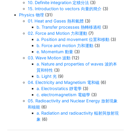
10. Definite integration 定積分法
(3)
15. Introduction to vectors 向量的簡介
(3)
Physics 物理
(31)
01. Heat and Gases 熱和氣體
(3)
b. Transfer processes 熱轉移過程
(3)
02. Force and Motion 力和運動
(7)
a. Position and movement 位置和移動
(3)
b. Force and motion 力和運動
(3)
e. Momentum 動量
(3)
03. Wave Motion 波動
(12)
a. Nature and properties of waves 波的本
質和特性
(3)
b. Light 光
(9)
04. Electricity and Magnetism 電和磁
(6)
a. Electrostatics 靜電學
(3)
c. electromagnetism 電磁學
(3)
05. Radioactivity and Nuclear Energy 放射現象
和核能
(6)
a. Radiation and radioactivity 輻射與放射現
象
(6)