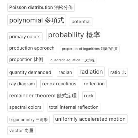
Poisson distribution 泊松分佈
polynomial 多項式
potential
probability 概率
primary colors
production approach
properties of logarithms 對數的性質
proportion 比例
quadratic equation 二次方程
radiation
quantity demanded
radian
ratio 比
ray diagram
redox reactions
reflection
remainder theorem 餘式定理
rock
spectral colors
total internal reflection
uniformly accelerated motion
trigonometry 三角學
vector 向量