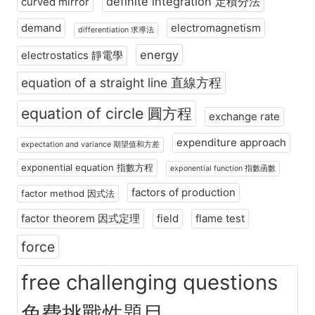
definite integration 定積分法
curved mirror
demand
electromagnetism
differentiation 求導法
energy
electrostatics 靜電學
equation of a straight line 直線方程
equation of circle 圓方程
exchange rate
expenditure approach
expectation and variance 期望值和方差
exponential equation 指數方程
exponential function 指數函數
factors of production
factor method 因式法
factor theorem 因式定理
field
flame test
force
free challenging questions
免費挑戰性題目