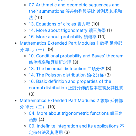
07. Arithmetic and geometric sequences and
their summations 等差數列與等比 數列及其求和
法
(10)
13. Equations of circles 圓方程
(10)
14. More about trigonometry 續三角學
(1)
16. More about probability 續概率
(10)
Mathematics Extended Part Modules 1 數學 延伸部
分 單元（一）
(9)
10. Conditional probability and Bayes’ theorem
條件概率和貝葉斯定理
(3)
13. The binomial distribution 二項分佈
(3)
14. The Poisson distribution 泊松分佈
(3)
16. Basic definition and properties of the
normal distribution 正態分佈的基本定義及其性質
(3)
Mathematics Extended Part Modules 2 數學 延伸部
分 單元（二）
(10)
04. More about trigonometric functions 續三角
函數
(4)
09. Indefinite integration and its applications 不
定積分法及其應用
(3)