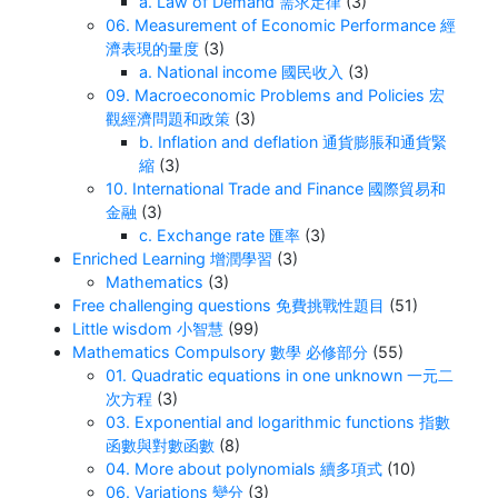
a. Law of Demand 需求定律
(3)
06. Measurement of Economic Performance 經
濟表現的量度
(3)
a. National income 國民收入
(3)
09. Macroeconomic Problems and Policies 宏
觀經濟問題和政策
(3)
b. Inflation and deflation 通貨膨脹和通貨緊
縮
(3)
10. International Trade and Finance 國際貿易和
金融
(3)
c. Exchange rate 匯率
(3)
Enriched Learning 增潤學習
(3)
Mathematics
(3)
Free challenging questions 免費挑戰性題目
(51)
Little wisdom 小智慧
(99)
Mathematics Compulsory 數學 必修部分
(55)
01. Quadratic equations in one unknown 一元二
次方程
(3)
03. Exponential and logarithmic functions 指數
函數與對數函數
(8)
04. More about polynomials 續多項式
(10)
06. Variations 變分
(3)