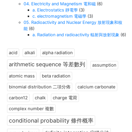
04. Electricity and Magnetism 電和磁
(6)
a. Electrostatics 靜電學
(3)
c. electromagnetism 電磁學
(3)
05. Radioactivity and Nuclear Energy 放射現象和核
能
(6)
a. Radiation and radioactivity 輻射與放射現象
(6)
acid
alkali
alpha radiation
arithmetic sequence 等差數列
assumption
atomic mass
beta radiation
binomial distribution 二項分佈
calcium carbonate
carbon12
chalk
charge 電荷
complex number 複數
conditional probability 條件概率