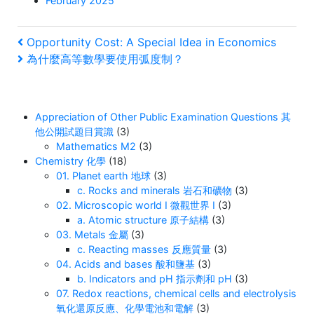
February 2025
Post
Previous
Opportunity Cost: A Special Idea in Economics
Post
Next
為什麼高等數學要使用弧度制？
navigation
Post
Appreciation of Other Public Examination Questions 其
他公開試題目賞識
(3)
Mathematics M2
(3)
Chemistry 化學
(18)
01. Planet earth 地球
(3)
c. Rocks and minerals 岩石和礦物
(3)
02. Microscopic world I 微觀世界 I
(3)
a. Atomic structure 原子結構
(3)
03. Metals 金屬
(3)
c. Reacting masses 反應質量
(3)
04. Acids and bases 酸和鹽基
(3)
b. Indicators and pH 指示劑和 pH
(3)
07. Redox reactions, chemical cells and electrolysis
氧化還原反應、化學電池和電解
(3)