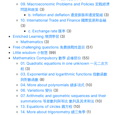
09. Macroeconomic Problems and Policies 宏觀經濟
問題和政策
(3)
b. Inflation and deflation 通貨膨脹和通貨緊縮
(3)
10. International Trade and Finance 國際貿易和金融
(3)
c. Exchange rate 匯率
(3)
Enriched Learning 增潤學習
(3)
Mathematics
(3)
Free challenging questions 免費挑戰性題目
(51)
Little wisdom 小智慧
(99)
Mathematics Compulsory 數學 必修部分
(55)
01. Quadratic equations in one unknown 一元二次方
程
(3)
03. Exponential and logarithmic functions 指數函數
與對數函數
(8)
04. More about polynomials 續多項式
(10)
06. Variations 變分
(3)
07. Arithmetic and geometric sequences and their
summations 等差數列與等比 數列及其求和法
(10)
13. Equations of circles 圓方程
(10)
14. More about trigonometry 續三角學
(1)