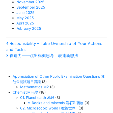
November 2025
September 2025
June 2025
May 2025
April 2025
February 2025
Post
Previous
Responsibility – Take Ownership of Your Actions
Post
and Tasks
navigation
Next
創造力——跳出框架思考，表達新想法
Post
Appreciation of Other Public Examination Questions 其
他公開試題目賞識
(3)
Mathematics M2
(3)
Chemistry 化學
(18)
01. Planet earth 地球
(3)
c. Rocks and minerals 岩石和礦物
(3)
02. Microscopic world I 微觀世界 I
(3)