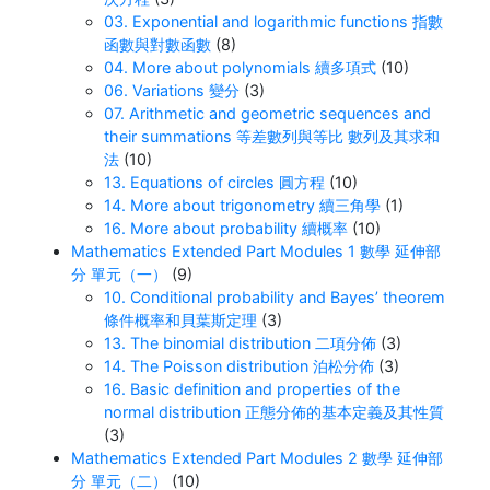
03. Exponential and logarithmic functions 指數
函數與對數函數
(8)
04. More about polynomials 續多項式
(10)
06. Variations 變分
(3)
07. Arithmetic and geometric sequences and
their summations 等差數列與等比 數列及其求和
法
(10)
13. Equations of circles 圓方程
(10)
14. More about trigonometry 續三角學
(1)
16. More about probability 續概率
(10)
Mathematics Extended Part Modules 1 數學 延伸部
分 單元（一）
(9)
10. Conditional probability and Bayes’ theorem
條件概率和貝葉斯定理
(3)
13. The binomial distribution 二項分佈
(3)
14. The Poisson distribution 泊松分佈
(3)
16. Basic definition and properties of the
normal distribution 正態分佈的基本定義及其性質
(3)
Mathematics Extended Part Modules 2 數學 延伸部
分 單元（二）
(10)