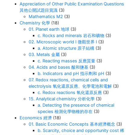
Appreciation of Other Public Examination Questions
其他公開試題目賞識
(3)
Mathematics M2
(3)
Chemistry 化學
(18)
01. Planet earth 地球
(3)
c. Rocks and minerals 岩石和礦物
(3)
02. Microscopic world I 微觀世界 I
(3)
a. Atomic structure 原子結構
(3)
03. Metals 金屬
(3)
c. Reacting masses 反應質量
(3)
04. Acids and bases 酸和鹽基
(3)
b. Indicators and pH 指示劑和 pH
(3)
07. Redox reactions, chemical cells and
electrolysis 氧化還原反應、化學電池和電解
(3)
c. Redox reactions 氧化還原反應
(3)
15. Analytical chemistry 分析化學
(3)
a. Detecting the presence of chemical
species 檢測化學物種的存在
(3)
Economics 經濟
(18)
01. Basic Economic Concepts 基本經濟概念
(3)
b. Scarcity, choice and opportunity cost 稀