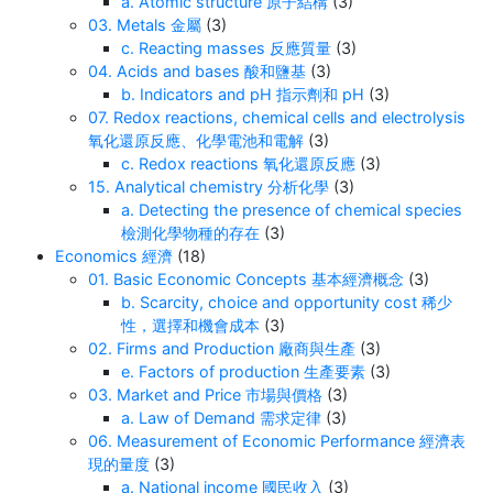
a. Atomic structure 原子結構
(3)
03. Metals 金屬
(3)
c. Reacting masses 反應質量
(3)
04. Acids and bases 酸和鹽基
(3)
b. Indicators and pH 指示劑和 pH
(3)
07. Redox reactions, chemical cells and electrolysis
氧化還原反應、化學電池和電解
(3)
c. Redox reactions 氧化還原反應
(3)
15. Analytical chemistry 分析化學
(3)
a. Detecting the presence of chemical species
檢測化學物種的存在
(3)
Economics 經濟
(18)
01. Basic Economic Concepts 基本經濟概念
(3)
b. Scarcity, choice and opportunity cost 稀少
性，選擇和機會成本
(3)
02. Firms and Production 廠商與生產
(3)
e. Factors of production 生產要素
(3)
03. Market and Price 市場與價格
(3)
a. Law of Demand 需求定律
(3)
06. Measurement of Economic Performance 經濟表
現的量度
(3)
a. National income 國民收入
(3)