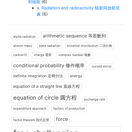
和核能
(6)
a. Radiation and radioactivity 輻射與放射現
象
(6)
arithmetic sequence 等差數列
alpha radiation
atomic mass
beta radiation
binomial distribution 二項分佈
carbon12
charge 電荷
complex number 複數
conditional probability 條件概率
curved mirror
definite integration 定積分法
energy
equation of a straight line 直線方程
equation of circle 圓方程
exchange rate
expenditure approach
factors of production
force
factor theorem 因式定理