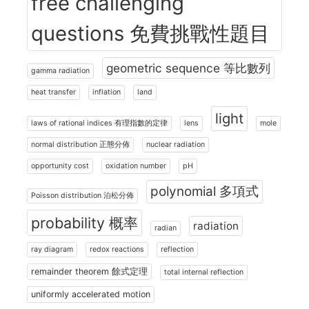
free challenging
questions 免費挑戰性題目
geometric sequence 等比數列
gamma radiation
heat transfer
inflation
land
light
laws of rational indices 有理指數的定律
lens
mole
normal distribution 正態分佈
nuclear radiation
opportunity cost
oxidation number
pH
polynomial 多項式
Poisson distribution 泊松分佈
probability 概率
radiation
radian
ray diagram
redox reactions
reflection
remainder theorem 餘式定理
total internal reflection
uniformly accelerated motion