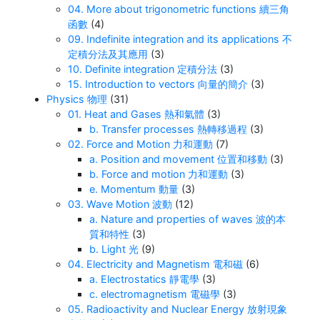
04. More about trigonometric functions 續三角
函數
(4)
09. Indefinite integration and its applications 不
定積分法及其應用
(3)
10. Definite integration 定積分法
(3)
15. Introduction to vectors 向量的簡介
(3)
Physics 物理
(31)
01. Heat and Gases 熱和氣體
(3)
b. Transfer processes 熱轉移過程
(3)
02. Force and Motion 力和運動
(7)
a. Position and movement 位置和移動
(3)
b. Force and motion 力和運動
(3)
e. Momentum 動量
(3)
03. Wave Motion 波動
(12)
a. Nature and properties of waves 波的本
質和特性
(3)
b. Light 光
(9)
04. Electricity and Magnetism 電和磁
(6)
a. Electrostatics 靜電學
(3)
c. electromagnetism 電磁學
(3)
05. Radioactivity and Nuclear Energy 放射現象