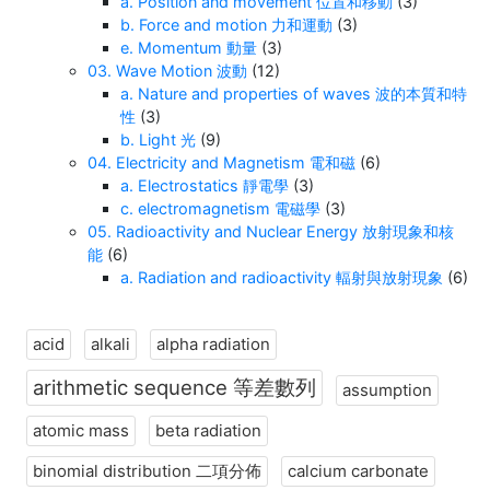
a. Position and movement 位置和移動
(3)
b. Force and motion 力和運動
(3)
e. Momentum 動量
(3)
03. Wave Motion 波動
(12)
a. Nature and properties of waves 波的本質和特
性
(3)
b. Light 光
(9)
04. Electricity and Magnetism 電和磁
(6)
a. Electrostatics 靜電學
(3)
c. electromagnetism 電磁學
(3)
05. Radioactivity and Nuclear Energy 放射現象和核
能
(6)
a. Radiation and radioactivity 輻射與放射現象
(6)
acid
alkali
alpha radiation
arithmetic sequence 等差數列
assumption
atomic mass
beta radiation
binomial distribution 二項分佈
calcium carbonate