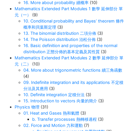
16. More about probability 續概率
(10)
Mathematics Extended Part Modules 1 數學 延伸部分 單
元（一）
(9)
10. Conditional probability and Bayes’ theorem 條件
概率和貝葉斯定理
(3)
13. The binomial distribution 二項分佈
(3)
14. The Poisson distribution 泊松分佈
(3)
16. Basic definition and properties of the normal
distribution 正態分佈的基本定義及其性質
(3)
Mathematics Extended Part Modules 2 數學 延伸部分 單
元（二）
(10)
04. More about trigonometric functions 續三角函數
(4)
09. Indefinite integration and its applications 不定積
分法及其應用
(3)
10. Definite integration 定積分法
(3)
15. Introduction to vectors 向量的簡介
(3)
Physics 物理
(31)
01. Heat and Gases 熱和氣體
(3)
b. Transfer processes 熱轉移過程
(3)
02. Force and Motion 力和運動
(7)