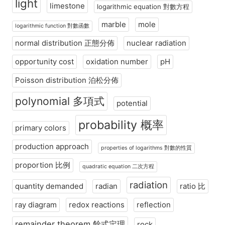
light
limestone
logarithmic equation 對數方程
marble
mole
logarithmic function 對數函數
normal distribution 正態分佈
nuclear radiation
opportunity cost
oxidation number
pH
Poisson distribution 泊松分佈
polynomial 多項式
potential
probability 概率
primary colors
production approach
properties of logarithms 對數的性質
proportion 比例
quadratic equation 二次方程
radiation
quantity demanded
radian
ratio 比
ray diagram
redox reactions
reflection
remainder theorem 餘式定理
rock