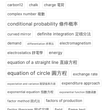
carbon12
chalk
charge 電荷
complex number 複數
conditional probability 條件概率
definite integration 定積分法
curved mirror
demand
electromagnetism
differentiation 求導法
energy
electrostatics 靜電學
equation of a straight line 直線方程
equation of circle 圓方程
exchange rate
expenditure approach
expectation and variance 期望值和方差
exponential equation 指數方程
exponential function 指數函數
factors of production
factor method 因式法
factor theorem 因式定理
field
flame test