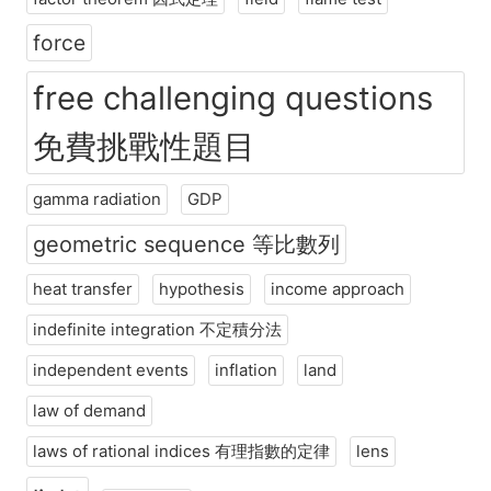
force
free challenging questions
免費挑戰性題目
gamma radiation
GDP
geometric sequence 等比數列
heat transfer
hypothesis
income approach
indefinite integration 不定積分法
independent events
inflation
land
law of demand
laws of rational indices 有理指數的定律
lens