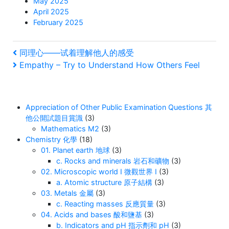
May 2025
April 2025
February 2025
Post
Previous
同理心——试着理解他人的感受
Post
Next
Empathy – Try to Understand How Others Feel
navigation
Post
Appreciation of Other Public Examination Questions 其
他公開試題目賞識
(3)
Mathematics M2
(3)
Chemistry 化學
(18)
01. Planet earth 地球
(3)
c. Rocks and minerals 岩石和礦物
(3)
02. Microscopic world I 微觀世界 I
(3)
a. Atomic structure 原子結構
(3)
03. Metals 金屬
(3)
c. Reacting masses 反應質量
(3)
04. Acids and bases 酸和鹽基
(3)
b. Indicators and pH 指示劑和 pH
(3)