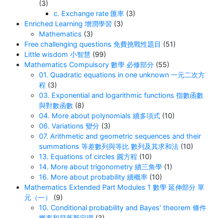
(3)
c. Exchange rate 匯率
(3)
Enriched Learning 增潤學習
(3)
Mathematics
(3)
Free challenging questions 免費挑戰性題目
(51)
Little wisdom 小智慧
(99)
Mathematics Compulsory 數學 必修部分
(55)
01. Quadratic equations in one unknown 一元二次方
程
(3)
03. Exponential and logarithmic functions 指數函數
與對數函數
(8)
04. More about polynomials 續多項式
(10)
06. Variations 變分
(3)
07. Arithmetic and geometric sequences and their
summations 等差數列與等比 數列及其求和法
(10)
13. Equations of circles 圓方程
(10)
14. More about trigonometry 續三角學
(1)
16. More about probability 續概率
(10)
Mathematics Extended Part Modules 1 數學 延伸部分 單
元（一）
(9)
10. Conditional probability and Bayes’ theorem 條件
概率和貝葉斯定理
(3)