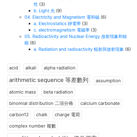
性
(3)
b. Light 光
(9)
04. Electricity and Magnetism 電和磁
(6)
a. Electrostatics 靜電學
(3)
c. electromagnetism 電磁學
(3)
05. Radioactivity and Nuclear Energy 放射現象和核
能
(6)
a. Radiation and radioactivity 輻射與放射現象
(6)
acid
alkali
alpha radiation
arithmetic sequence 等差數列
assumption
atomic mass
beta radiation
binomial distribution 二項分佈
calcium carbonate
carbon12
chalk
charge 電荷
complex number 複數