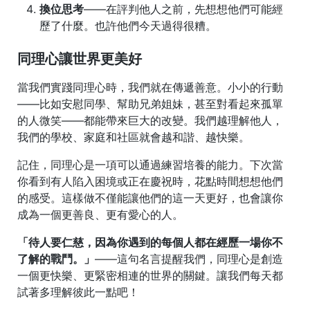
換位思考
——在評判他人之前，先想想他們可能經
歷了什麼。也許他們今天過得很糟。
同理心讓世界更美好
當我們實踐同理心時，我們就在傳遞善意。小小的行動
——比如安慰同學、幫助兄弟姐妹，甚至對看起來孤單
的人微笑——都能帶來巨大的改變。我們越理解他人，
我們的學校、家庭和社區就會越和諧、越快樂。
記住，同理心是一項可以通過練習培養的能力。下次當
你看到有人陷入困境或正在慶祝時，花點時間想想他們
的感受。這樣做不僅能讓他們的這一天更好，也會讓你
成為一個更善良、更有愛心的人。
「待人要仁慈，因為你遇到的每個人都在經歷一場你不
了解的戰鬥。」
——這句名言提醒我們，同理心是創造
一個更快樂、更緊密相連的世界的關鍵。讓我們每天都
試著多理解彼此一點吧！