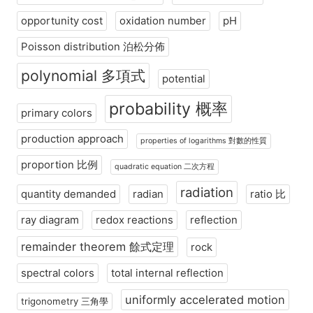
opportunity cost
oxidation number
pH
Poisson distribution 泊松分佈
polynomial 多項式
potential
probability 概率
primary colors
production approach
properties of logarithms 對數的性質
proportion 比例
quadratic equation 二次方程
radiation
quantity demanded
radian
ratio 比
ray diagram
redox reactions
reflection
remainder theorem 餘式定理
rock
spectral colors
total internal reflection
uniformly accelerated motion
trigonometry 三角學