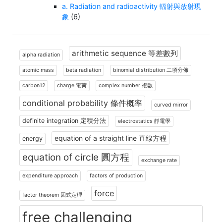
a. Radiation and radioactivity 輻射與放射現
象
(6)
arithmetic sequence 等差數列
alpha radiation
atomic mass
beta radiation
binomial distribution 二項分佈
carbon12
charge 電荷
complex number 複數
conditional probability 條件概率
curved mirror
definite integration 定積分法
electrostatics 靜電學
equation of a straight line 直線方程
energy
equation of circle 圓方程
exchange rate
expenditure approach
factors of production
force
factor theorem 因式定理
free challenging