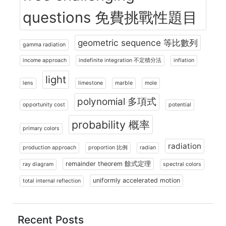
questions 免費挑戰性題目
geometric sequence 等比數列
gamma radiation
income approach
indefinite integration 不定積分法
inflation
light
lens
limestone
marble
mole
polynomial 多項式
opportunity cost
potential
probability 概率
primary colors
radiation
production approach
proportion 比例
radian
remainder theorem 餘式定理
ray diagram
spectral colors
uniformly accelerated motion
total internal reflection
Recent Posts