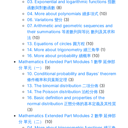
03. Exponential and logarithmic functions 指數
函數與對數函數
(8)
04. More about polynomials 續多項式
(10)
06. Variations 變分
(3)
07. Arithmetic and geometric sequences and
their summations 等差數列與等比 數列及其求和
法
(10)
13. Equations of circles 圓方程
(10)
14. More about trigonometry 續三角學
(1)
16. More about probability 續概率
(10)
Mathematics Extended Part Modules 1 數學 延伸部
分 單元（一）
(9)
10. Conditional probability and Bayes’ theorem
條件概率和貝葉斯定理
(3)
13. The binomial distribution 二項分佈
(3)
14. The Poisson distribution 泊松分佈
(3)
16. Basic definition and properties of the
normal distribution 正態分佈的基本定義及其性質
(3)
Mathematics Extended Part Modules 2 數學 延伸部
分 單元（二）
(10)
04. More about trigonometric functions 續三角