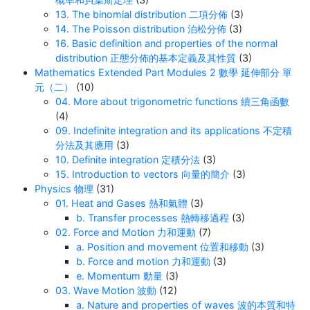
13. The binomial distribution 二項分佈
(3)
14. The Poisson distribution 泊松分佈
(3)
16. Basic definition and properties of the normal
distribution 正態分佈的基本定義及其性質
(3)
Mathematics Extended Part Modules 2 數學 延伸部分 單
元（二）
(10)
04. More about trigonometric functions 續三角函數
(4)
09. Indefinite integration and its applications 不定積
分法及其應用
(3)
10. Definite integration 定積分法
(3)
15. Introduction to vectors 向量的簡介
(3)
Physics 物理
(31)
01. Heat and Gases 熱和氣體
(3)
b. Transfer processes 熱轉移過程
(3)
02. Force and Motion 力和運動
(7)
a. Position and movement 位置和移動
(3)
b. Force and motion 力和運動
(3)
e. Momentum 動量
(3)
03. Wave Motion 波動
(12)
a. Nature and properties of waves 波的本質和特