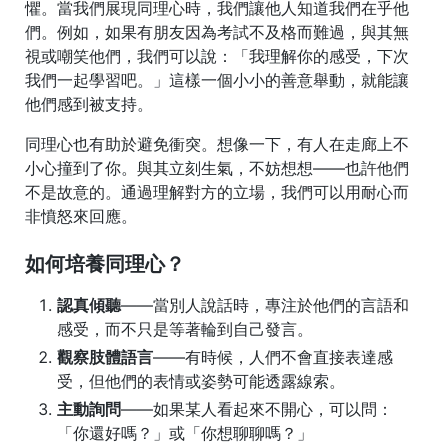
懼。當我們展現同理心時，我們讓他人知道我們在乎他
們。例如，如果有朋友因為考試不及格而難過，與其無
視或嘲笑他們，我們可以說：「我理解你的感受，下次
我們一起學習吧。」這樣一個小小的善意舉動，就能讓
他們感到被支持。
同理心也有助於避免衝突。想像一下，有人在走廊上不
小心撞到了你。與其立刻生氣，不妨想想——也許他們
不是故意的。通過理解對方的立場，我們可以用耐心而
非憤怒來回應。
如何培養同理心？
認真傾聽
——當別人說話時，專注於他們的言語和
感受，而不只是等著輪到自己發言。
觀察肢體語言
——有時候，人們不會直接表達感
受，但他們的表情或姿勢可能透露線索。
主動詢問
——如果某人看起來不開心，可以問：
「你還好嗎？」或「你想聊聊嗎？」