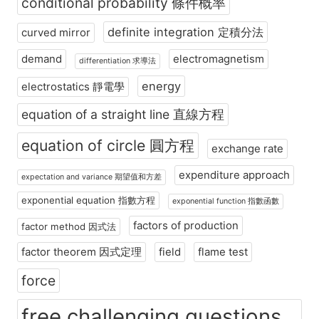
conditional probability 條件概率
definite integration 定積分法
curved mirror
demand
electromagnetism
differentiation 求導法
energy
electrostatics 靜電學
equation of a straight line 直線方程
equation of circle 圓方程
exchange rate
expenditure approach
expectation and variance 期望值和方差
exponential equation 指數方程
exponential function 指數函數
factors of production
factor method 因式法
factor theorem 因式定理
field
flame test
force
free challenging questions