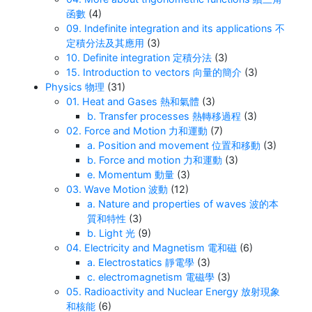
函數
(4)
09. Indefinite integration and its applications 不
定積分法及其應用
(3)
10. Definite integration 定積分法
(3)
15. Introduction to vectors 向量的簡介
(3)
Physics 物理
(31)
01. Heat and Gases 熱和氣體
(3)
b. Transfer processes 熱轉移過程
(3)
02. Force and Motion 力和運動
(7)
a. Position and movement 位置和移動
(3)
b. Force and motion 力和運動
(3)
e. Momentum 動量
(3)
03. Wave Motion 波動
(12)
a. Nature and properties of waves 波的本
質和特性
(3)
b. Light 光
(9)
04. Electricity and Magnetism 電和磁
(6)
a. Electrostatics 靜電學
(3)
c. electromagnetism 電磁學
(3)
05. Radioactivity and Nuclear Energy 放射現象
和核能
(6)