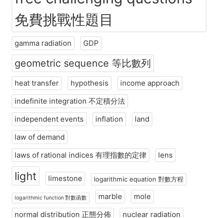
免費挑戰性題目
gamma radiation
GDP
geometric sequence 等比數列
heat transfer
hypothesis
income approach
indefinite integration 不定積分法
independent events
inflation
land
law of demand
laws of rational indices 有理指數的定律
lens
light
limestone
logarithmic equation 對數方程
marble
mole
logarithmic function 對數函數
normal distribution 正態分佈
nuclear radiation